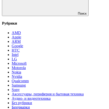
Поиск
Рубрики
AMD
Apple
ARM
Google
HTC
Intel
LG
Microsoft
Motorola
Nokia
Nvidia
Qualcomm
Samsung
Sony
Аксессуары, периферия и бытовая техника
Аудио- и видеотехника
Без рубрики
Бенчмарки