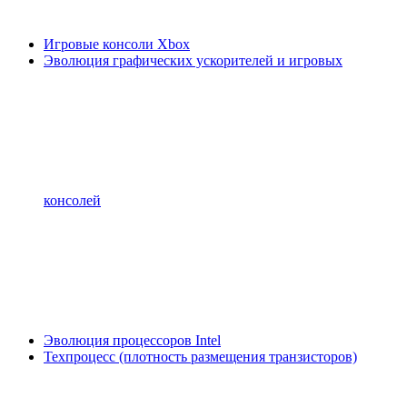
Игровые консоли Xbox
Эволюция графических ускорителей и игровых
консолей
Эволюция процессоров Intel
Техпроцесс (плотность размещения транзисторов)