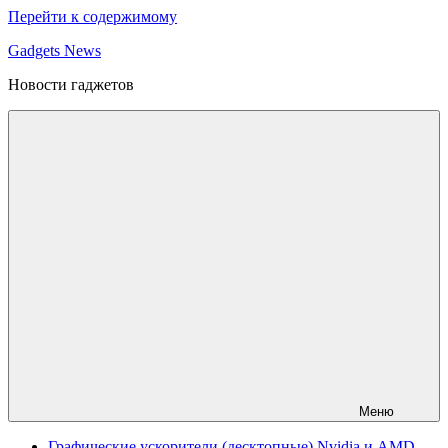
Перейти к содержимому
Gadgets News
Новости гаджетов
Меню
Графические ускорители (десктопные) Nvidia и AMD