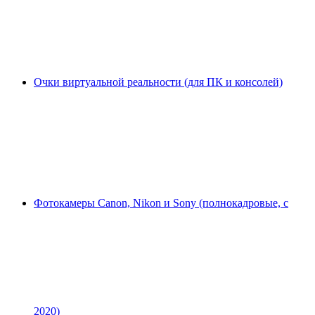
Очки виртуальной реальности (для ПК и консолей)
Фотокамеры Canon, Nikon и Sony (полнокадровые, с
2020)