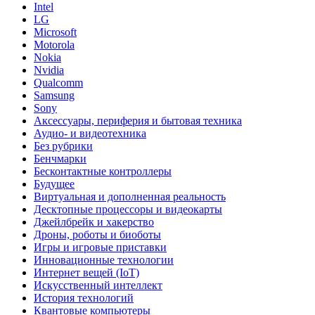
Intel
LG
Microsoft
Motorola
Nokia
Nvidia
Qualcomm
Samsung
Sony
Аксессуары, периферия и бытовая техника
Аудио- и видеотехника
Без рубрики
Бенчмарки
Бесконтактные контроллеры
Будущее
Виртуальная и дополненная реальность
Десктопные процессоры и видеокарты
Джейлбрейк и хакерство
Дроны, роботы и биоботы
Игры и игровые приставки
Инновационные технологии
Интернет вещей (IoT)
Искусственный интеллект
История технологий
Квантовые компьютеры