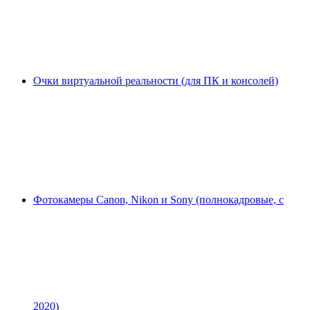
Очки виртуальной реальности (для ПК и консолей)
Фотокамеры Canon, Nikon и Sony (полнокадровые, с
2020)