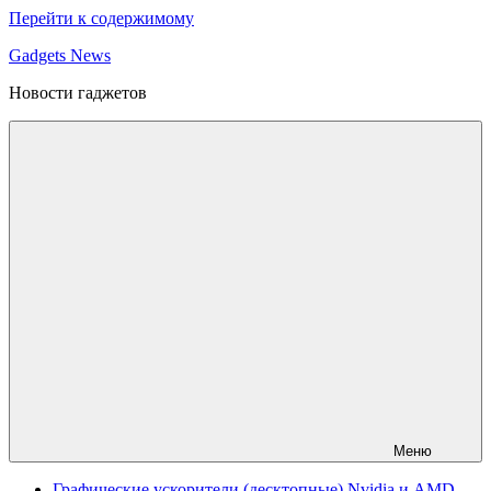
Перейти к содержимому
Gadgets News
Новости гаджетов
Меню
Графические ускорители (десктопные) Nvidia и AMD