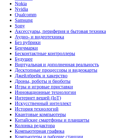
Nokia
Nvidia
Qualcomm
Samsung
Sony
Аксессуары, периферия и бытовая техника
Аудио- и видеотехника
Без рубрики
Бенчмарки
Бесконтактные контроллеры
Будущее
Виртуальная и дополненная реальность
Десктопные процессоры и видеокарты
Джейлбрейк и хакерство
Дроны, роботы и биоботы
Игры и игровые приставки
Инновационные технологии
Интернет вещей (IoT)
Искусственный интеллект
История технологий
Квантовые компьютеры
Китайские смартфоны и планшеты
Колонка редактора
Компьютерная графика
Компьютеры и рабочие станции