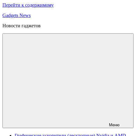
Перейти к содержимому
Gadgets News
Новости гаджетов
Меню
Графические ускорители (десктопные) Nvidia и AMD