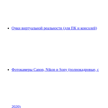
Очки виртуальной реальности (для ПК и консолей)
Фотокамеры Canon, Nikon и Sony (полнокадровые, с
2020)