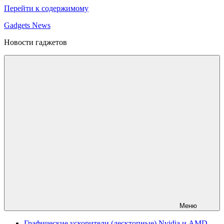
Перейти к содержимому
Gadgets News
Новости гаджетов
Меню
Графические ускорители (десктопные) Nvidia и AMD