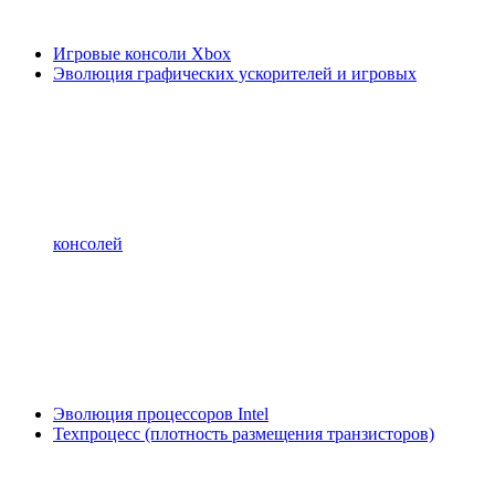
Игровые консоли Xbox
Эволюция графических ускорителей и игровых
консолей
Эволюция процессоров Intel
Техпроцесс (плотность размещения транзисторов)