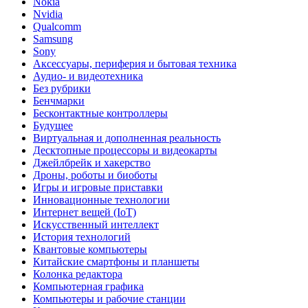
Nokia
Nvidia
Qualcomm
Samsung
Sony
Аксессуары, периферия и бытовая техника
Аудио- и видеотехника
Без рубрики
Бенчмарки
Бесконтактные контроллеры
Будущее
Виртуальная и дополненная реальность
Десктопные процессоры и видеокарты
Джейлбрейк и хакерство
Дроны, роботы и биоботы
Игры и игровые приставки
Инновационные технологии
Интернет вещей (IoT)
Искусственный интеллект
История технологий
Квантовые компьютеры
Китайские смартфоны и планшеты
Колонка редактора
Компьютерная графика
Компьютеры и рабочие станции