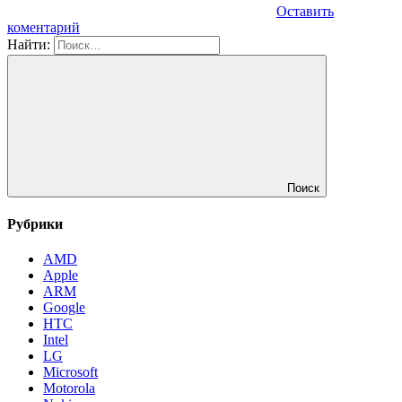
Оставить
коментарий
Найти:
Поиск
Рубрики
AMD
Apple
ARM
Google
HTC
Intel
LG
Microsoft
Motorola