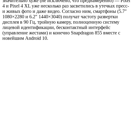
значительно хуже (не исключено, что преднамеренно) — Pixel
4 и Pixel 4 XL уже несколько раз засветились в утечках пресс-
и живых фото и даже видео. Согласно ним, смартфоны (5.7″
1080×2280 и 6.2″ 1440×3040) получат частоту развертки
дисплея в 90 Гц, тройную камеру, полноценную систему
лицевой идентификации, бесконтактный интерфейс
(управление жестами) и конечно Snapdragon 855 вместе с
новейшим Android 10.