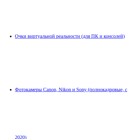
Очки виртуальной реальности (для ПК и консолей)
Фотокамеры Canon, Nikon и Sony (полнокадровые, с
2020)