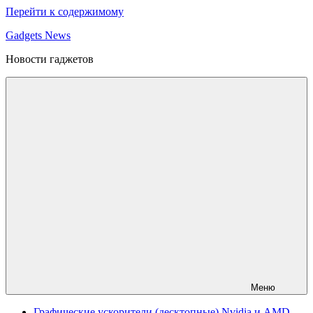
Перейти к содержимому
Gadgets News
Новости гаджетов
Меню
Графические ускорители (десктопные) Nvidia и AMD