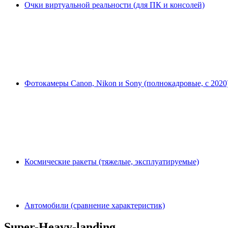
Очки виртуальной реальности (для ПК и консолей)
Фотокамеры Canon, Nikon и Sony (полнокадровые, с 2020
Космические ракеты (тяжелые, эксплуатируемые)
Автомобили (сравнение характеристик)
Super-Heavy-landing