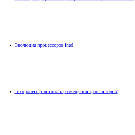
Эволюция процессоров Intel
Техпроцесс (плотность размещения транзисторов)