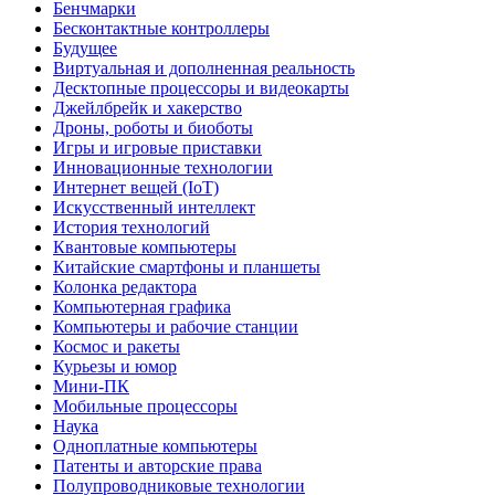
Бенчмарки
Бесконтактные контроллеры
Будущее
Виртуальная и дополненная реальность
Десктопные процессоры и видеокарты
Джейлбрейк и хакерство
Дроны, роботы и биоботы
Игры и игровые приставки
Инновационные технологии
Интернет вещей (IoT)
Искусственный интеллект
История технологий
Квантовые компьютеры
Китайские смартфоны и планшеты
Колонка редактора
Компьютерная графика
Компьютеры и рабочие станции
Космос и ракеты
Курьезы и юмор
Мини-ПК
Мобильные процессоры
Наука
Одноплатные компьютеры
Патенты и авторские права
Полупроводниковые технологии