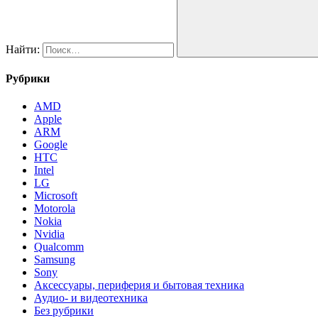
Найти:
Рубрики
AMD
Apple
ARM
Google
HTC
Intel
LG
Microsoft
Motorola
Nokia
Nvidia
Qualcomm
Samsung
Sony
Аксессуары, периферия и бытовая техника
Аудио- и видеотехника
Без рубрики