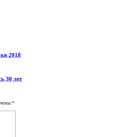
 кв 2018
ь 30 лет
ечены
*