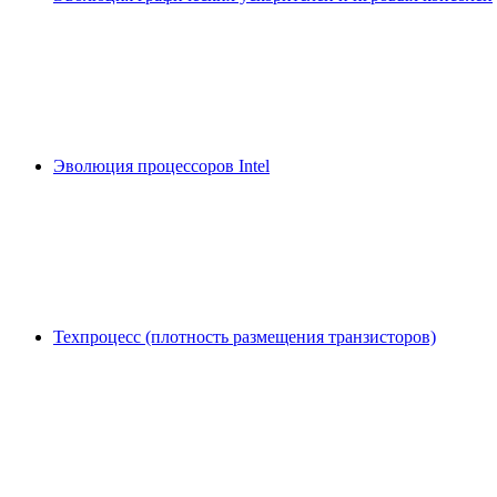
Эволюция процессоров Intel
Техпроцесс (плотность размещения транзисторов)