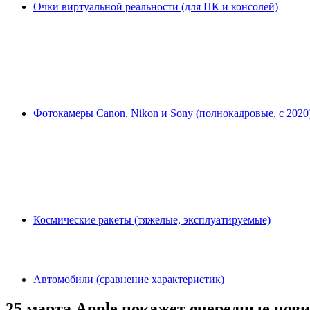
Очки виртуальной реальности (для ПК и консолей)
Фотокамеры Canon, Nikon и Sony (полнокадровые, с 2020
Космические ракеты (тяжелые, эксплуатируемые)
Автомобили (сравнение характеристик)
25 марта Apple покажет очередные нов