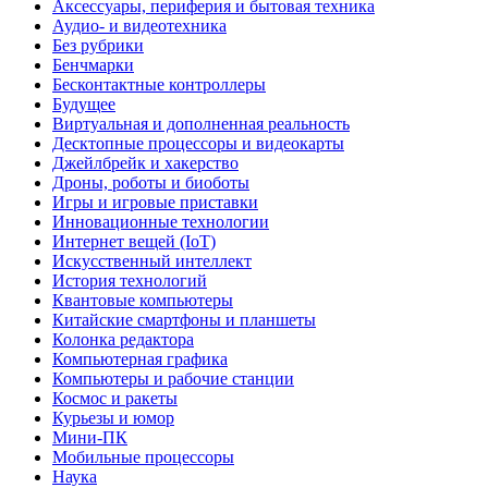
Аксессуары, периферия и бытовая техника
Аудио- и видеотехника
Без рубрики
Бенчмарки
Бесконтактные контроллеры
Будущее
Виртуальная и дополненная реальность
Десктопные процессоры и видеокарты
Джейлбрейк и хакерство
Дроны, роботы и биоботы
Игры и игровые приставки
Инновационные технологии
Интернет вещей (IoT)
Искусственный интеллект
История технологий
Квантовые компьютеры
Китайские смартфоны и планшеты
Колонка редактора
Компьютерная графика
Компьютеры и рабочие станции
Космос и ракеты
Курьезы и юмор
Мини-ПК
Мобильные процессоры
Наука