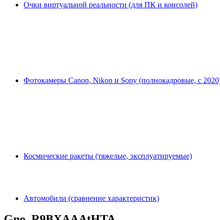
Очки виртуальной реальности (для ПК и консолей)
Фотокамеры Canon, Nikon и Sony (полнокадровые, с 2020
Космические ракеты (тяжелые, эксплуатируемые)
Автомобили (сравнение характеристик)
Gno_R9BXAAAtHTA