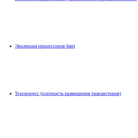
Эволюция процессоров Intel
Техпроцесс (плотность размещения транзисторов)