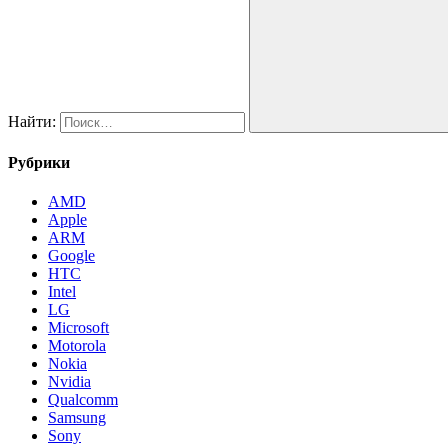
Найти:
Рубрики
AMD
Apple
ARM
Google
HTC
Intel
LG
Microsoft
Motorola
Nokia
Nvidia
Qualcomm
Samsung
Sony