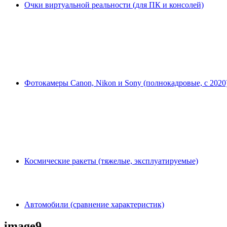
Очки виртуальной реальности (для ПК и консолей)
Фотокамеры Canon, Nikon и Sony (полнокадровые, с 2020
Космические ракеты (тяжелые, эксплуатируемые)
Автомобили (сравнение характеристик)
image9