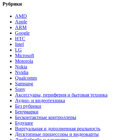
Рубрики
AMD
Apple
ARM
Google
HTC
Intel
LG
Microsoft
Motorola
Nokia
Nvidia
Qualcomm
Samsung
Sony
Аксессуары, периферия и бытовая техника
Аудио- и видеотехника
Без рубрики
Бенчмарки
Бесконтактные контроллеры
Будущее
Виртуальная и дополненная реальность
Десктопные процессоры и видеокарты
Джейлбрейк и хакерство