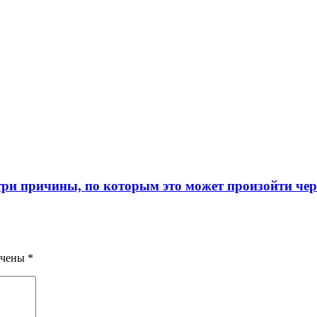
ри причины, по которым это может произойти через
ечены
*