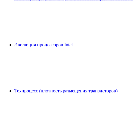
Эволюция процессоров Intel
Техпроцесс (плотность размещения транзисторов)