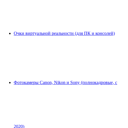
Очки виртуальной реальности (для ПК и консолей)
Фотокамеры Canon, Nikon и Sony (полнокадровые, с
2020)