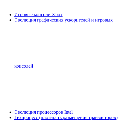
Игровые консоли Xbox
Эволюция графических ускорителей и игровых
консолей
Эволюция процессоров Intel
Техпроцесс (плотность размещения транзисторов)