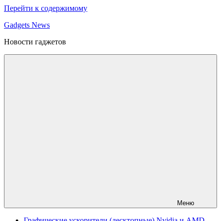
Перейти к содержимому
Gadgets News
Новости гаджетов
Меню
Графические ускорители (десктопные) Nvidia и AMD