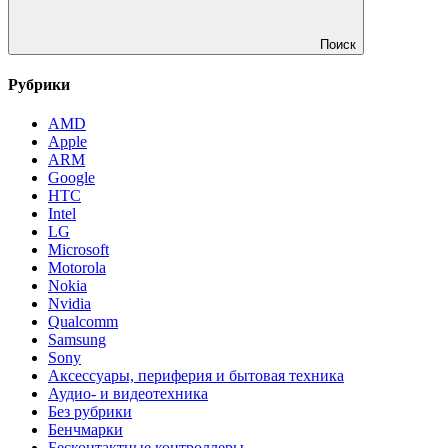
Поиск
Рубрики
AMD
Apple
ARM
Google
HTC
Intel
LG
Microsoft
Motorola
Nokia
Nvidia
Qualcomm
Samsung
Sony
Аксессуары, периферия и бытовая техника
Аудио- и видеотехника
Без рубрики
Бенчмарки
Бесконтактные контроллеры