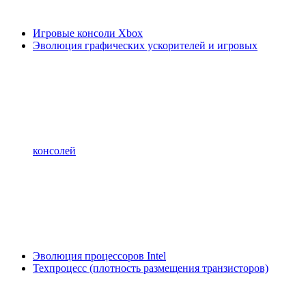
Игровые консоли Xbox
Эволюция графических ускорителей и игровых
консолей
Эволюция процессоров Intel
Техпроцесс (плотность размещения транзисторов)