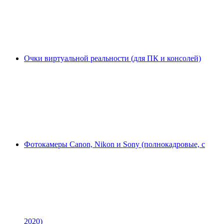
Очки виртуальной реальности (для ПК и консолей)
Фотокамеры Canon, Nikon и Sony (полнокадровые, с
2020)