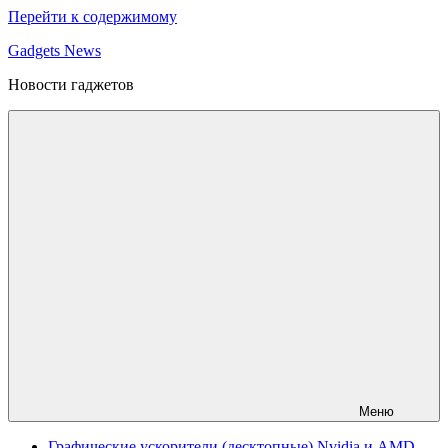
Перейти к содержимому
Gadgets News
Новости гаджетов
Меню
Графические ускорители (десктопные) Nvidia и AMD