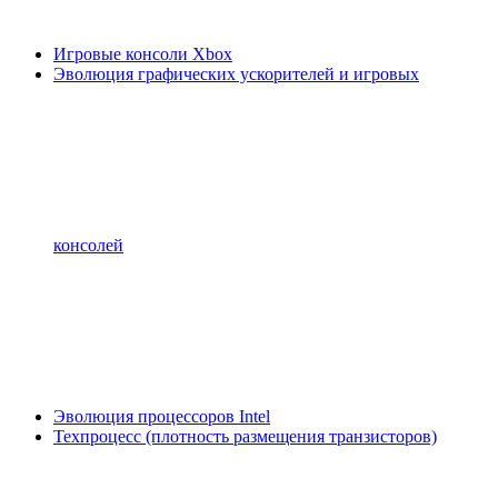
Игровые консоли Xbox
Эволюция графических ускорителей и игровых
консолей
Эволюция процессоров Intel
Техпроцесс (плотность размещения транзисторов)