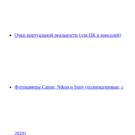
Очки виртуальной реальности (для ПК и консолей)
Фотокамеры Canon, Nikon и Sony (полнокадровые, с
2020)