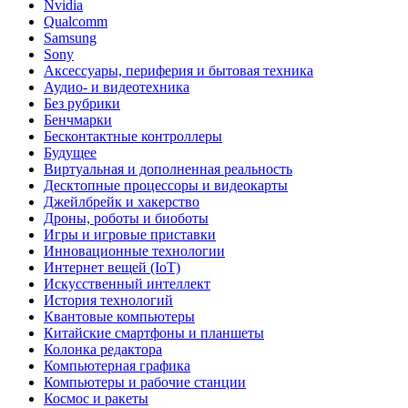
Nvidia
Qualcomm
Samsung
Sony
Аксессуары, периферия и бытовая техника
Аудио- и видеотехника
Без рубрики
Бенчмарки
Бесконтактные контроллеры
Будущее
Виртуальная и дополненная реальность
Десктопные процессоры и видеокарты
Джейлбрейк и хакерство
Дроны, роботы и биоботы
Игры и игровые приставки
Инновационные технологии
Интернет вещей (IoT)
Искусственный интеллект
История технологий
Квантовые компьютеры
Китайские смартфоны и планшеты
Колонка редактора
Компьютерная графика
Компьютеры и рабочие станции
Космос и ракеты