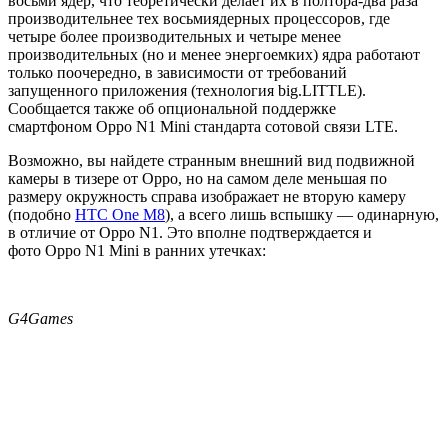
восьми ядер, что теоретически делает их в полтора-два раза
производительнее тех восьмиядерных процессоров, где
четыре более производительных и четыре менее
производительных (но и менее энергоемких) ядра работают
только поочередно, в зависимости от требований
запущенного приложения (технология big.LITTLE).
Сообщается также об опциональной поддержке
смартфоном Oppo N1 Mini стандарта сотовой связи LTE.
Возможно, вы найдете странным внешний вид подвижной
камеры в тизере от Oppo, но на самом деле меньшая по
размеру окружность справа изображает не вторую камеру
(подобно
HTC One M8
), а всего лишь вспышку — одинарную,
в отличие от Oppo N1. Это вполне подтверждается и
фото Oppo N1 Mini в ранних утечках:
G4Games