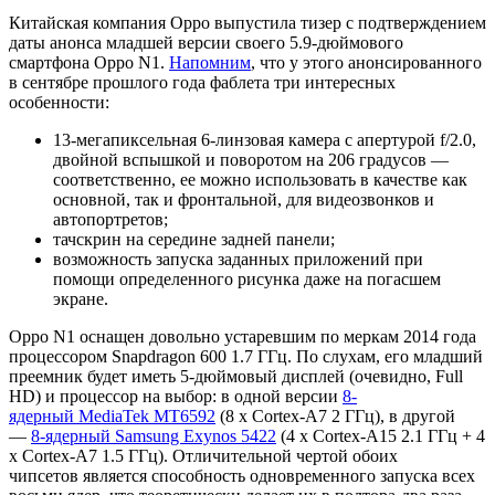
Китайская компания Oppo выпустила тизер с подтверждением
даты анонса младшей версии своего 5.9-дюймового
смартфона Oppo N1.
Напомним
, что у этого анонсированного
в сентябре прошлого года фаблета три интересных
особенности:
13-мегапиксельная 6-линзовая камера с апертурой f/2.0,
двойной вспышкой и поворотом на 206 градусов —
соответственно, ее можно использовать в качестве как
основной, так и фронтальной, для видеозвонков и
автопортретов;
тачскрин на середине задней панели;
возможность запуска заданных приложений при
помощи определенного рисунка даже на погасшем
экране.
Oppo N1 оснащен довольно устаревшим по меркам 2014 года
процессором Snapdragon 600 1.7 ГГц. По слухам, его младший
преемник будет иметь 5-дюймовый дисплей (очевидно, Full
HD) и процессор на выбор: в одной версии
8-
ядерный MediaTek MT6592
(8 x Cortex-A7 2 ГГц), в другой
—
8-ядерный Samsung Exynos 5422
(4 x Cortex-A15 2.1 ГГц + 4
x Cortex-A7 1.5 ГГц). Отличительной чертой обоих
чипсетов является способность одновременного запуска всех