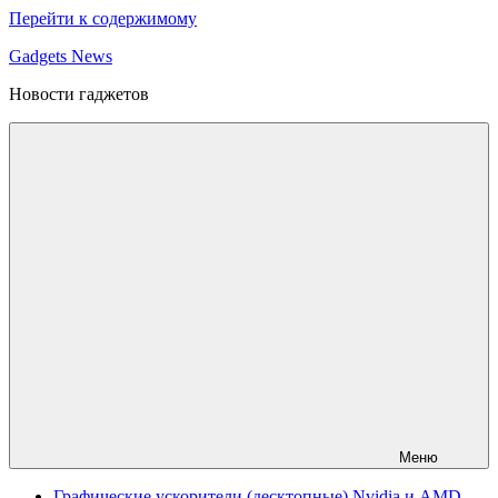
Перейти к содержимому
Gadgets News
Новости гаджетов
Меню
Графические ускорители (десктопные) Nvidia и AMD