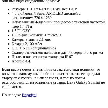
они выглядят следующим образом:
Размеры 131.1 x 64.8 x 9.1 мм, вес 120 г
4.5-дюймовый Super AMOLED дисплей с
разрешением 720 x 1280
Неназванный 4-ядерный процессор с тактовой частотой
ядер 1.4 ГГц
1.5 Гб ОЗУ
16 Гб флеш-памяти + microSD
Камеры 8 мпс и 2.1 мпс
Батарея 2,100 мАч
LTE + NFC (опционально)
Сканер отпечатков пальцев и датчик сердечного ритма
Пыле- и влагозащита стандарта IP 67
Android 4.4.
Если вас не очень впечатлили характеристики новинки, то
возможно вашему самолюбию польстит то, что ее продажи
стартуют с России, в начале июля, и только потом
распространятся на остальные страны. Цена Galaxy S5 mini не
сообщается.
По наводке
Engadget