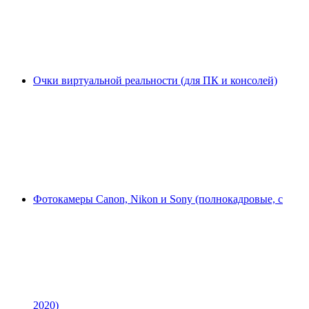
Очки виртуальной реальности (для ПК и консолей)
Фотокамеры Canon, Nikon и Sony (полнокадровые, с
2020)