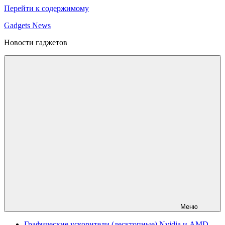
Перейти к содержимому
Gadgets News
Новости гаджетов
Меню
Графические ускорители (десктопные) Nvidia и AMD