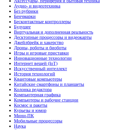
Аксессуары, периферия и бытовая техника
Аудио- и видеотехника
Без рубрики
Бенчмарки
Бесконтактные контроллеры
Будущее
Виртуальная и дополненная реальность
Десктопные процессоры и видеокарты
Джейлбрейк и хакерство
Дроны, роботы и биоботы
Игры и игровые приставки
Инновационные технологии
Интернет вещей (IoT)
Искусственный интеллект
История технологий
Квантовые компьютеры
Китайские смартфоны и планшеты
Колонка редактора
Компьютерная графика
Компьютеры и рабочие станции
Космос и ракеты
Курьезы и юмор
Мини-ПК
Мобильные процессоры
Наука