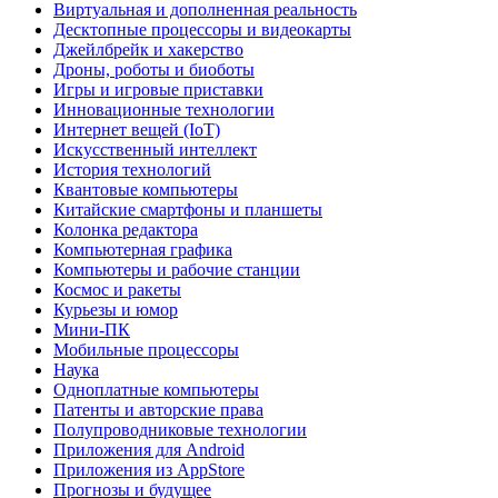
Виртуальная и дополненная реальность
Десктопные процессоры и видеокарты
Джейлбрейк и хакерство
Дроны, роботы и биоботы
Игры и игровые приставки
Инновационные технологии
Интернет вещей (IoT)
Искусственный интеллект
История технологий
Квантовые компьютеры
Китайские смартфоны и планшеты
Колонка редактора
Компьютерная графика
Компьютеры и рабочие станции
Космос и ракеты
Курьезы и юмор
Мини-ПК
Мобильные процессоры
Наука
Одноплатные компьютеры
Патенты и авторские права
Полупроводниковые технологии
Приложения для Android
Приложения из AppStore
Прогнозы и будущее