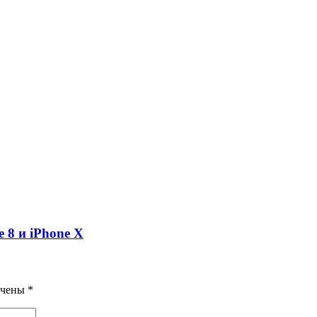
 8 и iPhone X
ечены
*