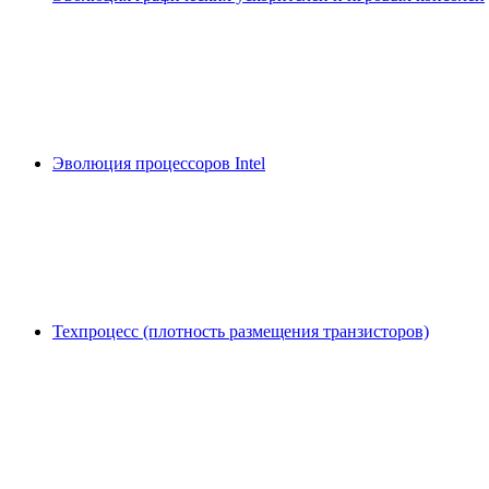
Эволюция процессоров Intel
Техпроцесс (плотность размещения транзисторов)