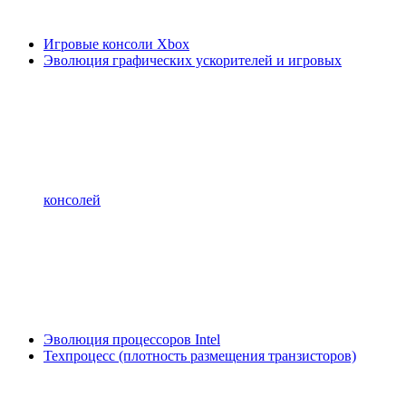
Игровые консоли Xbox
Эволюция графических ускорителей и игровых
консолей
Эволюция процессоров Intel
Техпроцесс (плотность размещения транзисторов)