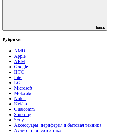
Поиск
Рубрики
AMD
Apple
ARM
Google
HTC
Intel
LG
Microsoft
Motorola
Nokia
Nvidia
Qualcomm
Samsung
Sony
Аксессуары, периферия и бытовая техника
Аудио- и видеотехника