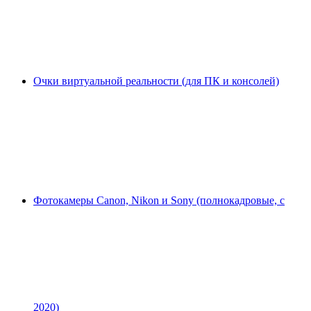
Очки виртуальной реальности (для ПК и консолей)
Фотокамеры Canon, Nikon и Sony (полнокадровые, с
2020)