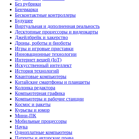
Без рубрики
Бенчмарки
Бесконтактные контроллеры
Будущее
Виртуальная и дополненная реальность
Десктопные процессоры и видеокарты
Джейлбрейк и хакерство
Дроны, роботы и биоботы
Игры и игровые приставки
Инновационные технологии
Интернет вещей (IoT)
Искусственный интеллект
История технологий
Квантовые компьютеры
Китайские смартфоны и планшеты
Колонка редактора
Компьютерная графика
Компьютеры и рабочие станции
Космос и ракеты
Курьезы и юмор
Мини-ПК
Мобильные процессоры
Наука
Одноплатные компьютеры
Патенты и авторские права