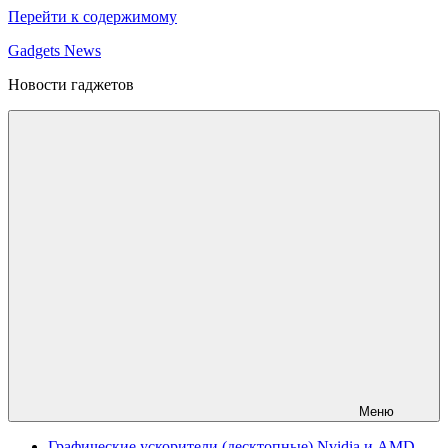
Перейти к содержимому
Gadgets News
Новости гаджетов
Меню
Графические ускорители (десктопные) Nvidia и AMD