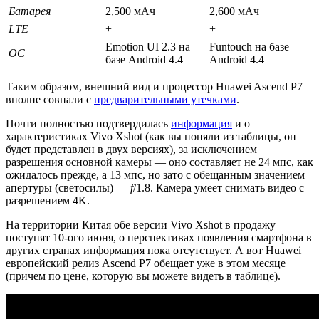
Батарея
2,500 мАч
2,600 мАч
LTE
+
+
Emotion UI 2.3 на
Funtouch на базе
ОС
базе Android 4.4
Android 4.4
Таким образом, внешний вид и процессор Huawei Ascend P7
вполне совпали с
предварительными утечками
.
Почти полностью подтвердилась
информация
и о
характеристиках Vivo Xshot (как вы поняли из таблицы, он
будет представлен в двух версиях), за исключением
разрешения основной камеры — оно составляет не 24 мпс, как
ожидалось прежде, а 13 мпс, но зато с обещанным значением
апертуры (светосилы) —
f
/1.8. Камера умеет снимать видео с
разрешением 4K.
На территории Китая обе версии Vivo Xshot в продажу
поступят 10-ого июня, о перспективах появления смартфона в
других странах информация пока отсутствует. А вот Huawei
европейский релиз Ascend P7 обещает уже в этом месяце
(причем по цене, которую вы можете видеть в таблице).