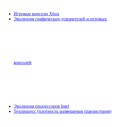
Игровые консоли Xbox
Эволюция графических ускорителей и игровых
консолей
Эволюция процессоров Intel
Техпроцесс (плотность размещения транзисторов)