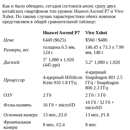
Как и было обещано, сегодня состоялся анонс сразу двух
китайских смартфонов топ-уровня: Huawei Ascend P7 и Vivo
Xshot. По такому случаю характеристики обеих новинок
представляем в общей сравнительной таблице:
Huawei Ascend P7
Vivo Xshot
Цена
€449 ($625)
$560 / $480
толщина 6.5 мм,
146.45 x 73.3 x 7.99
Размеры, вес
124 г
мм, 148 г
5″ 1,080 x 1,920
Дисплей
5.2″ 1,080 x 1,920
(445 ppi)
4-ядерный
4-ядерный HiSilicon
Snapdragon 801 2.5
Процессор
Kirin 910 1.8 ГГц
ГГц / Snapdragon
800 2.3 ГГц
ОЗУ
2 Гб
2 Гб / 3 Гб
16 Гб / 32 Гб +
Флэш-память
16 Гб + microSD
microSD
Основная камера
13 мпс,
f
/2.0
13 мпс,
f
/1.8
Фронтальная
8 мпс, f/2.4
8 мпс
камера