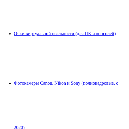
Очки виртуальной реальности (для ПК и консолей)
Фотокамеры Canon, Nikon и Sony (полнокадровые, с
2020)