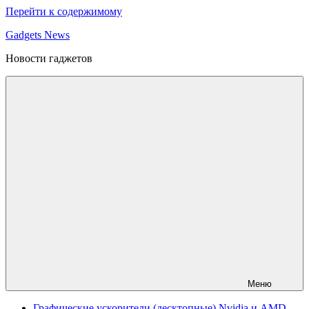
Перейти к содержимому
Gadgets News
Новости гаджетов
Меню
Графические ускорители (десктопные) Nvidia и AMD