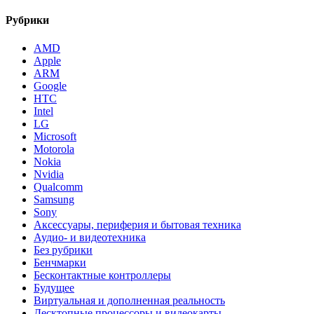
Рубрики
AMD
Apple
ARM
Google
HTC
Intel
LG
Microsoft
Motorola
Nokia
Nvidia
Qualcomm
Samsung
Sony
Аксессуары, периферия и бытовая техника
Аудио- и видеотехника
Без рубрики
Бенчмарки
Бесконтактные контроллеры
Будущее
Виртуальная и дополненная реальность
Десктопные процессоры и видеокарты