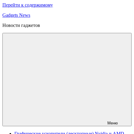
Перейти к содержимому
Gadgets News
Новости гаджетов
Меню
Графические ускорители (десктопные) Nvidia и AMD