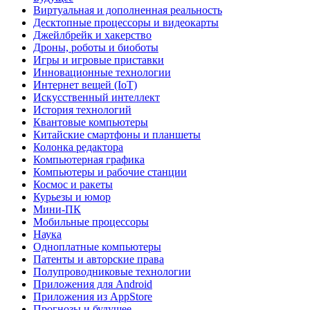
Виртуальная и дополненная реальность
Десктопные процессоры и видеокарты
Джейлбрейк и хакерство
Дроны, роботы и биоботы
Игры и игровые приставки
Инновационные технологии
Интернет вещей (IoT)
Искусственный интеллект
История технологий
Квантовые компьютеры
Китайские смартфоны и планшеты
Колонка редактора
Компьютерная графика
Компьютеры и рабочие станции
Космос и ракеты
Курьезы и юмор
Мини-ПК
Мобильные процессоры
Наука
Одноплатные компьютеры
Патенты и авторские права
Полупроводниковые технологии
Приложения для Android
Приложения из AppStore
Прогнозы и будущее