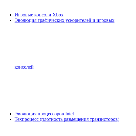
Игровые консоли Xbox
Эволюция графических ускорителей и игровых
консолей
Эволюция процессоров Intel
Техпроцесс (плотность размещения транзисторов)