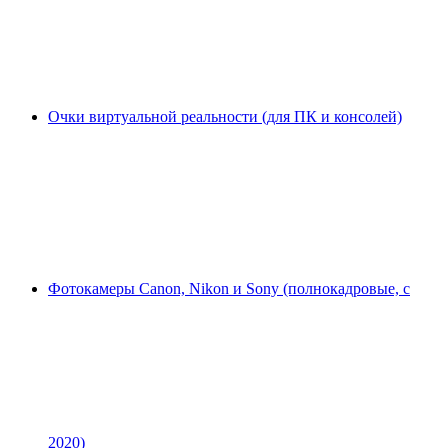
Очки виртуальной реальности (для ПК и консолей)
Фотокамеры Canon, Nikon и Sony (полнокадровые, с
2020)