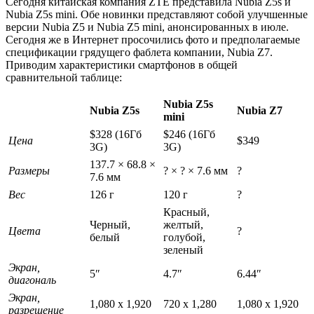
Сегодня китайская компания ZTE представила Nubia Z5s и
Nubia Z5s mini. Обе новинки представляют собой улучшенные
версии Nubia Z5 и Nubia Z5 mini, анонсированных в июле.
Сегодня же в Интернет просочились фото и предполагаемые
спецификации грядущего фаблета компании, Nubia Z7.
Приводим характеристики смартфонов в общей
сравнительной таблице:
Nubia Z5s
Nubia Z5s
Nubia Z7
mini
$328 (16Гб
$246 (16Гб
Цена
$349
3G)
3G)
137.7 × 68.8 ×
Размеры
? × ? × 7.6 мм
?
7.6 мм
Вес
126 г
120 г
?
Красный,
Черный,
желтый,
Цвета
?
белый
голубой,
зеленый
Экран,
5″
4.7″
6.44″
диагональ
Экран,
1,080 x 1,920
720 x 1,280
1,080 x 1,920
разрешение