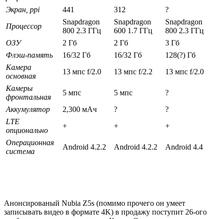
Экран, ppi
441
312
?
Snapdragon
Snapdragon
Snapdragon
Процессор
800 2.3 ГГц
600 1.7 ГГц
800 2.3 ГГц
ОЗУ
2 Гб
2 Гб
3 Гб
Флэш-память
16/32 Гб
16/32 Гб
128(?) Гб
Камера
13 мпс f/2.0
13 мпс f/2.2
13 мпс f/2.0
основная
Камеры
5 мпс
5 мпс
?
фронтальная
Аккумулятор
2,300 мАч
?
?
LTE
+
+
+
опционально
Операционная
Android 4.2.2
Android 4.2.2
Android 4.4
система
Анонсированый Nubia Z5s (помимо прочего он умеет
записывать видео в формате 4K) в продажу поступит 26-ого