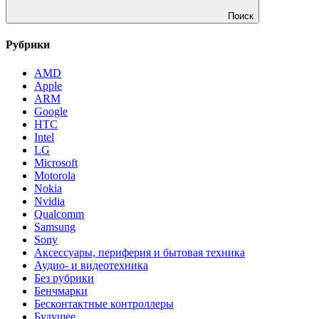
Поиск
Рубрики
AMD
Apple
ARM
Google
HTC
Intel
LG
Microsoft
Motorola
Nokia
Nvidia
Qualcomm
Samsung
Sony
Аксессуары, периферия и бытовая техника
Аудио- и видеотехника
Без рубрики
Бенчмарки
Бесконтактные контроллеры
Будущее