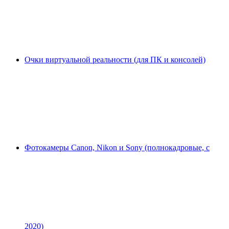
Очки виртуальной реальности (для ПК и консолей)
Фотокамеры Canon, Nikon и Sony (полнокадровые, с
2020)