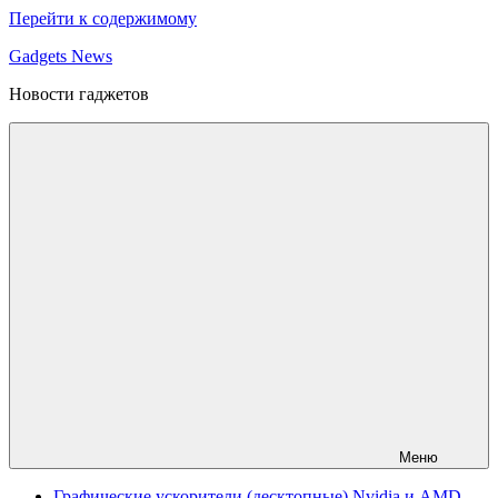
Перейти к содержимому
Gadgets News
Новости гаджетов
Меню
Графические ускорители (десктопные) Nvidia и AMD