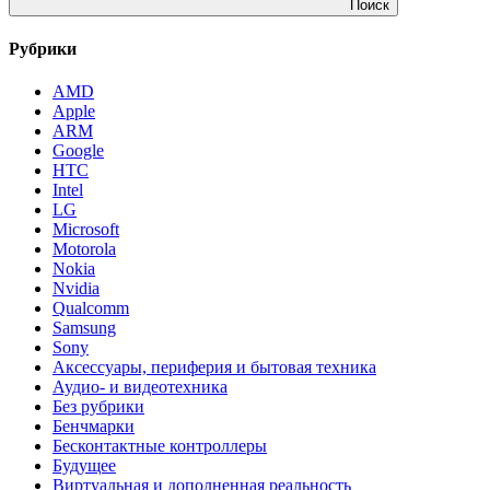
Поиск
Рубрики
AMD
Apple
ARM
Google
HTC
Intel
LG
Microsoft
Motorola
Nokia
Nvidia
Qualcomm
Samsung
Sony
Аксессуары, периферия и бытовая техника
Аудио- и видеотехника
Без рубрики
Бенчмарки
Бесконтактные контроллеры
Будущее
Виртуальная и дополненная реальность