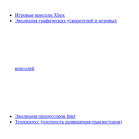
Игровые консоли Xbox
Эволюция графических ускорителей и игровых
консолей
Эволюция процессоров Intel
Техпроцесс (плотность размещения транзисторов)