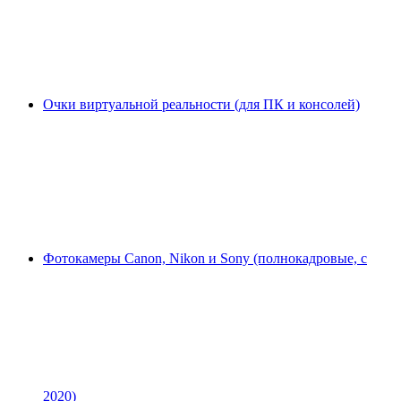
Очки виртуальной реальности (для ПК и консолей)
Фотокамеры Canon, Nikon и Sony (полнокадровые, с
2020)