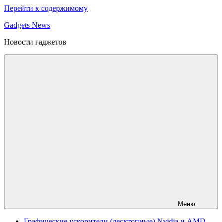
Перейти к содержимому
Gadgets News
Новости гаджетов
Меню
Графические ускорители (десктопные) Nvidia и AMD