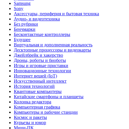
Samsung
Sony
Аксессуары, периферия и бытовая техника
Аудио- и видеотехника
Без рубрики
Бенчмарки
Бесконтактные контроллеры
Будущее
Виртуальная и дополненная реальность
Десктопные процессоры и видеокарты
Джейлбрейк и хакерство
Дроны, роботы и биоботы
Игры и игровые приставки
Инновационные технологии
Интернет вещей (IoT)
Искусственный интеллект
История технологий
Квантовые компьютеры
Китайские смартфоны и планшеты
Колонка редактора
Компьютерная графика
Компьютеры и рабочие станции
Космос и ракеты
Курьезы и юмор
Мини-ПК