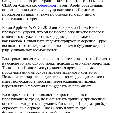
Сегодня бюро по регистрации патентов и торговых марок
США опубликовало
очередной
патент Apple, содержащий
описание ряда настроек по управлению плей-листом
потоковой музыки, а также по оценке того или иного
прослушанного трека.
Когда Apple на WWDC 2013 анонсировала iTunes Radio ,
прозвучали упреки, что он не несет в себе ничего нового и
отличного от уже известных радиосервисов, таких
как Pandora. Новый патент демонстрирует намерение Apple
восполнить этот недостаток включением в будущие версии
ряда уникальных возможностей.
Во-первых, новая технология позволяет создавать плей-листы
на основе только одного трека, используя его характеристики.
Треки из плей-листа могут удаляться прямо во время
прослушивания на основе заранее заданного критерия.
Пользователь заранее видит несколько следующих треков и
имеет возможность простым перетаскиванием иконки
переставлять их местами или удалять из плей-листа.
Во-вторых, патент позволяет не просто оценивать
прослушанные треки, но и объяснять причину присвоенной
оценки — жанр, темп звучания, басы и т.д. Информация будет
обработана на сервере iTunes Radio и учтена при
формировании очередных плей-листов.