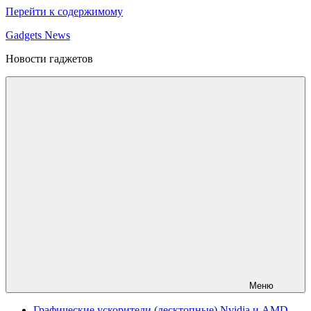
Перейти к содержимому
Gadgets News
Новости гаджетов
Меню
Графические ускорители (десктопные) Nvidia и AMD