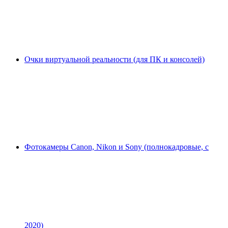
Очки виртуальной реальности (для ПК и консолей)
Фотокамеры Canon, Nikon и Sony (полнокадровые, с
2020)