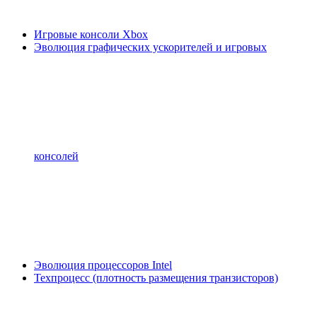
Игровые консоли Xbox
Эволюция графических ускорителей и игровых
консолей
Эволюция процессоров Intel
Техпроцесс (плотность размещения транзисторов)