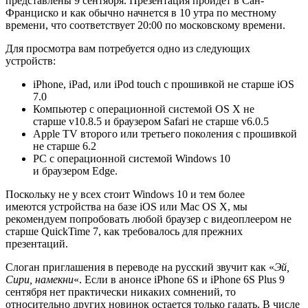
представлены 9 сентября. Презентация пройдет в Сан-
Франциско и как обычно начнется в 10 утра по местному
времени, что соответствует 20:00 по московскому времени.
Для просмотра вам потребуется одно из следующих
устройств:
iPhone, iPad, или iPod touch с прошивкой не старше iOS
7.0
Компьютер с операционной системой OS X не
старше v10.8.5 и браузером Safari не старше v6.0.5
Apple TV второго или третьего поколения с прошивкой
не старше 6.2
PC с операционной системой Windows 10
и браузером Edge.
Поскольку не у всех стоит Windows 10 и тем более
имеются устройства на базе iOS или Mac OS X, мы
рекомендуем попробовать любой браузер с видеоплеером не
старше QuickTime 7, как требовалось для прежних
презентаций.
Слоган приглашения в переводе на русский звучит как «
Эй,
Сири, намекни
«. Если в анонсе iPhone 6S и iPhone 6S Plus 9
сентября нет практически никаких сомнений, то
относительно других новинок остается только гадать. В числе