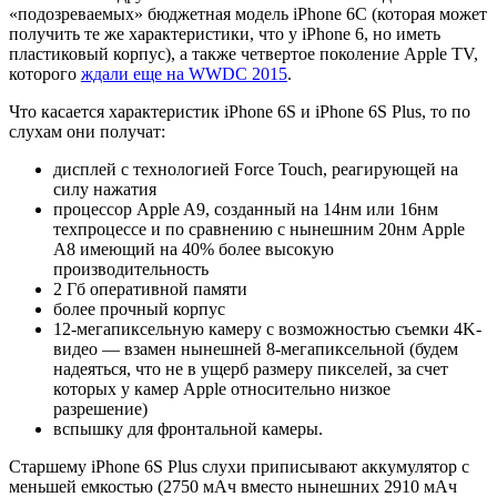
«подозреваемых» бюджетная модель iPhone 6C (которая может
получить те же характеристики, что у iPhone 6, но иметь
пластиковый корпус), а также четвертое поколение Apple TV,
которого
ждали еще на WWDC 2015
.
Что касается характеристик iPhone 6S и iPhone 6S Plus, то по
слухам они получат:
дисплей с технологией Force Touch, реагирующей на
силу нажатия
процессор Apple A9, созданный на 14нм или 16нм
техпроцессе и по сравнению с нынешним 20нм Apple
A8 имеющий на 40% более высокую
производительность
2 Гб оперативной памяти
более прочный корпус
12-мегапиксельную камеру с возможностью съемки 4K-
видео — взамен нынешней 8-мегапиксельной (будем
надеяться, что не в ущерб размеру пикселей, за счет
которых у камер Apple относительно низкое
разрешение)
вспышку для фронтальной камеры.
Старшему iPhone 6S Plus слухи приписывают аккумулятор с
меньшей емкостью (2750 мАч вместо нынешних 2910 мАч