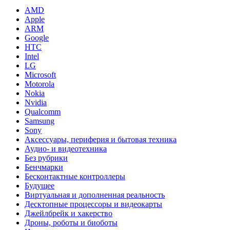
AMD
Apple
ARM
Google
HTC
Intel
LG
Microsoft
Motorola
Nokia
Nvidia
Qualcomm
Samsung
Sony
Аксессуары, периферия и бытовая техника
Аудио- и видеотехника
Без рубрики
Бенчмарки
Бесконтактные контроллеры
Будущее
Виртуальная и дополненная реальность
Десктопные процессоры и видеокарты
Джейлбрейк и хакерство
Дроны, роботы и биоботы