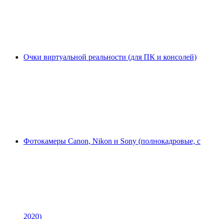
Очки виртуальной реальности (для ПК и консолей)
Фотокамеры Canon, Nikon и Sony (полнокадровые, с
2020)