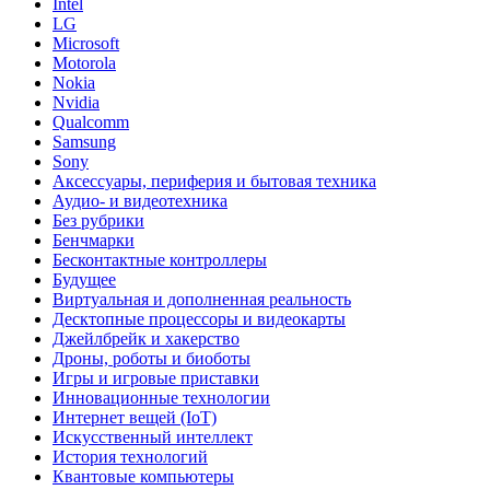
Intel
LG
Microsoft
Motorola
Nokia
Nvidia
Qualcomm
Samsung
Sony
Аксессуары, периферия и бытовая техника
Аудио- и видеотехника
Без рубрики
Бенчмарки
Бесконтактные контроллеры
Будущее
Виртуальная и дополненная реальность
Десктопные процессоры и видеокарты
Джейлбрейк и хакерство
Дроны, роботы и биоботы
Игры и игровые приставки
Инновационные технологии
Интернет вещей (IoT)
Искусственный интеллект
История технологий
Квантовые компьютеры