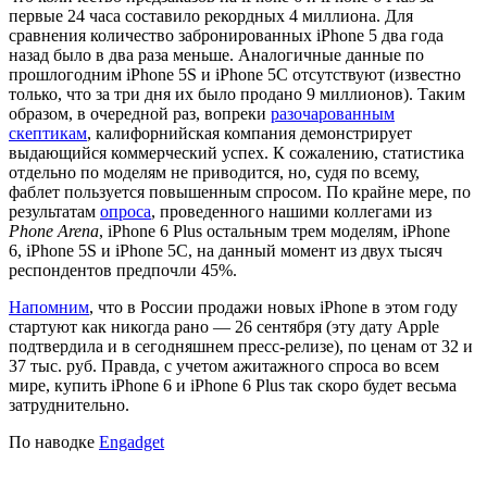
первые 24 часа составило рекордных 4 миллиона. Для
сравнения количество забронированных iPhone 5 два года
назад было в два раза меньше. Аналогичные данные по
прошлогодним iPhone 5S и iPhone 5C отсутствуют (известно
только, что за три дня их было продано 9 миллионов). Таким
образом, в очередной раз, вопреки
разочарованным
скептикам
, калифорнийская компания демонстрирует
выдающийся коммерческий успех. К сожалению, статистика
отдельно по моделям не приводится, но, судя по всему,
фаблет пользуется повышенным спросом. По крайне мере, по
результатам
опроса
, проведенного нашими коллегами из
Phone Arena
, iPhone 6 Plus остальным трем моделям, iPhone
6, iPhone 5S и iPhone 5C, на данный момент из двух тысяч
респондентов предпочли 45%.
Напомним
, что в России продажи новых iPhone в этом году
стартуют как никогда рано — 26 сентября (эту дату Apple
подтвердила и в сегодняшнем пресс-релизе), по ценам от 32 и
37 тыс. руб. Правда, с учетом ажитажного спроса во всем
мире, купить iPhone 6 и iPhone 6 Plus так скоро будет весьма
затруднительно.
По наводке
Engadget