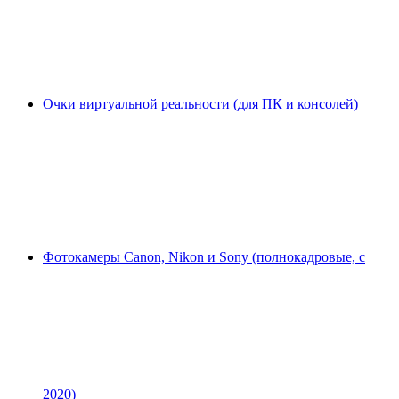
Очки виртуальной реальности (для ПК и консолей)
Фотокамеры Canon, Nikon и Sony (полнокадровые, с
2020)