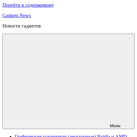
Перейти к содержимому
Gadgets News
Новости гаджетов
Меню
Графические ускорители (десктопные) Nvidia и AMD