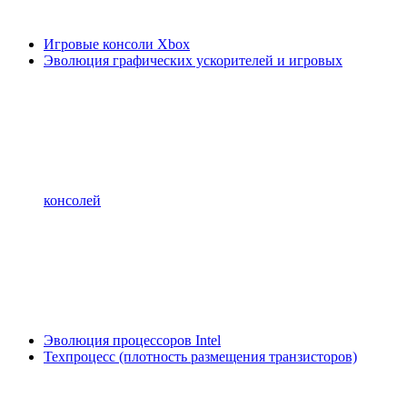
Игровые консоли Xbox
Эволюция графических ускорителей и игровых
консолей
Эволюция процессоров Intel
Техпроцесс (плотность размещения транзисторов)