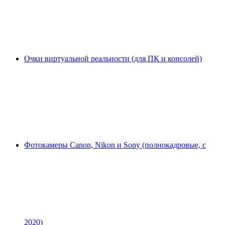
Очки виртуальной реальности (для ПК и консолей)
Фотокамеры Canon, Nikon и Sony (полнокадровые, с
2020)