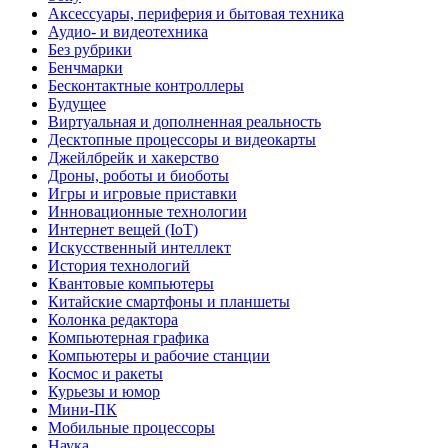
Аксессуары, периферия и бытовая техника
Аудио- и видеотехника
Без рубрики
Бенчмарки
Бесконтактные контроллеры
Будущее
Виртуальная и дополненная реальность
Десктопные процессоры и видеокарты
Джейлбрейк и хакерство
Дроны, роботы и биоботы
Игры и игровые приставки
Инновационные технологии
Интернет вещей (IoT)
Искусственный интеллект
История технологий
Квантовые компьютеры
Китайские смартфоны и планшеты
Колонка редактора
Компьютерная графика
Компьютеры и рабочие станции
Космос и ракеты
Курьезы и юмор
Мини-ПК
Мобильные процессоры
Наука