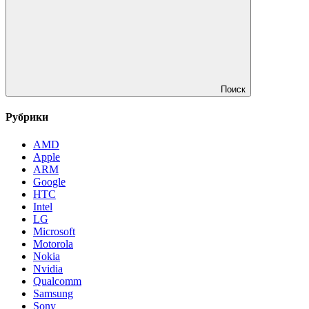
Поиск
Рубрики
AMD
Apple
ARM
Google
HTC
Intel
LG
Microsoft
Motorola
Nokia
Nvidia
Qualcomm
Samsung
Sony