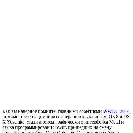
Как вы наверное помните, главными событиями
WWDC 2014
,
помимо презентации новых операционных систем iOS 8 и OS
X Yosemite, стали анонсы графического интерфейса Metal и
языка программирования Swift, пришедших на смену
соответственно OpenGL и Objective-C. И вот вчера Apple