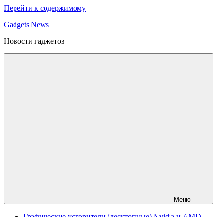
Перейти к содержимому
Gadgets News
Новости гаджетов
Меню
Графические ускорители (десктопные) Nvidia и AMD