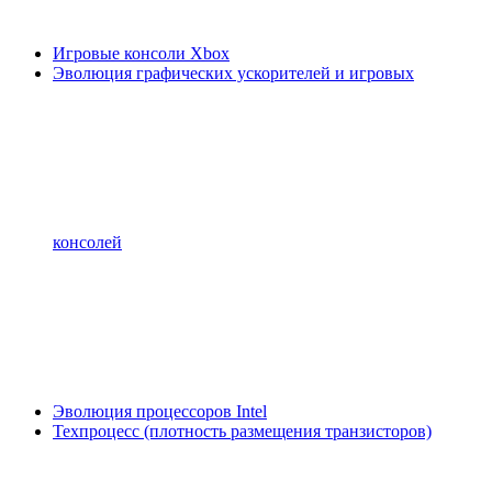
Игровые консоли Xbox
Эволюция графических ускорителей и игровых
консолей
Эволюция процессоров Intel
Техпроцесс (плотность размещения транзисторов)