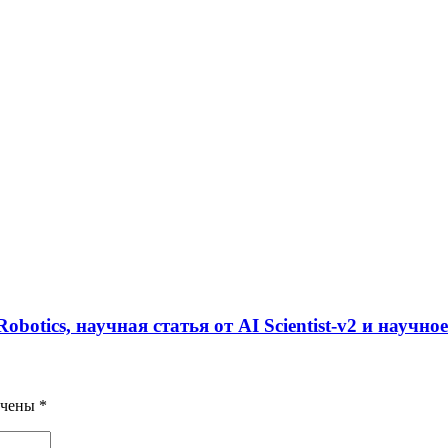
otics, научная статья от AI Scientist-v2 и научное 
ечены
*