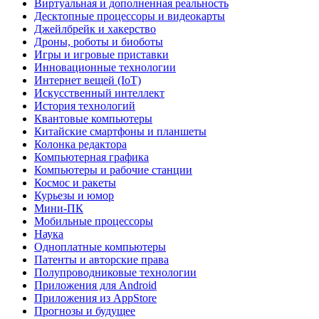
Виртуальная и дополненная реальность
Десктопные процессоры и видеокарты
Джейлбрейк и хакерство
Дроны, роботы и биоботы
Игры и игровые приставки
Инновационные технологии
Интернет вещей (IoT)
Искусственный интеллект
История технологий
Квантовые компьютеры
Китайские смартфоны и планшеты
Колонка редактора
Компьютерная графика
Компьютеры и рабочие станции
Космос и ракеты
Курьезы и юмор
Мини-ПК
Мобильные процессоры
Наука
Одноплатные компьютеры
Патенты и авторские права
Полупроводниковые технологии
Приложения для Android
Приложения из AppStore
Прогнозы и будущее