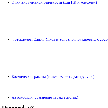
Очки виртуальной реальности (для ПК и консолей)
Фотокамеры Canon, Nikon и Sony (полнокадровые, с 2020
Космические ракеты (тяжелые, эксплуатируемые)
Автомобили (сравнение характеристик)
DeepSeek-v3