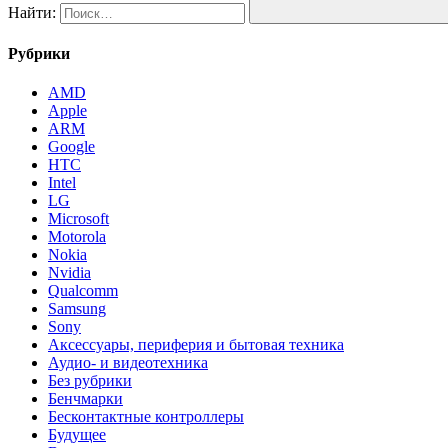
Найти:
Рубрики
AMD
Apple
ARM
Google
HTC
Intel
LG
Microsoft
Motorola
Nokia
Nvidia
Qualcomm
Samsung
Sony
Аксессуары, периферия и бытовая техника
Аудио- и видеотехника
Без рубрики
Бенчмарки
Бесконтактные контроллеры
Будущее