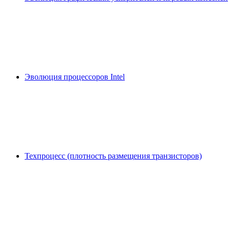
Эволюция процессоров Intel
Техпроцесс (плотность размещения транзисторов)