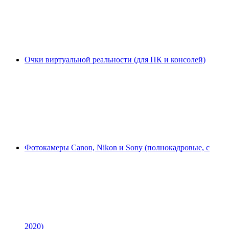
Очки виртуальной реальности (для ПК и консолей)
Фотокамеры Canon, Nikon и Sony (полнокадровые, с
2020)