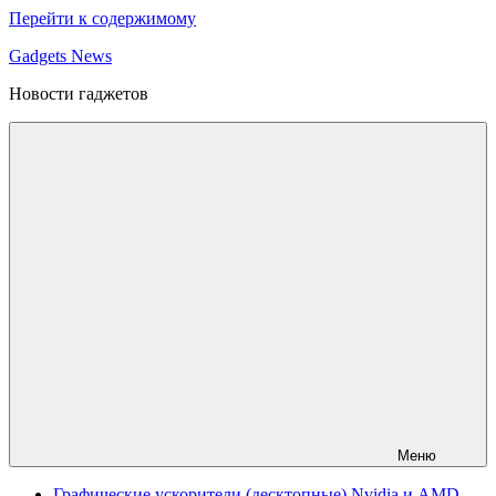
Перейти к содержимому
Gadgets News
Новости гаджетов
Меню
Графические ускорители (десктопные) Nvidia и AMD