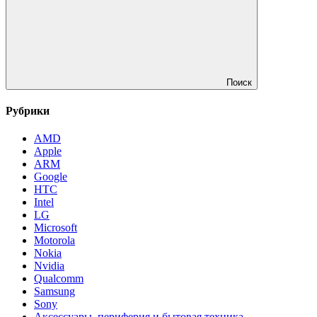
Поиск
Рубрики
AMD
Apple
ARM
Google
HTC
Intel
LG
Microsoft
Motorola
Nokia
Nvidia
Qualcomm
Samsung
Sony
Аксессуары, периферия и бытовая техника