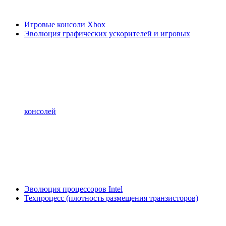
Игровые консоли Xbox
Эволюция графических ускорителей и игровых
консолей
Эволюция процессоров Intel
Техпроцесс (плотность размещения транзисторов)