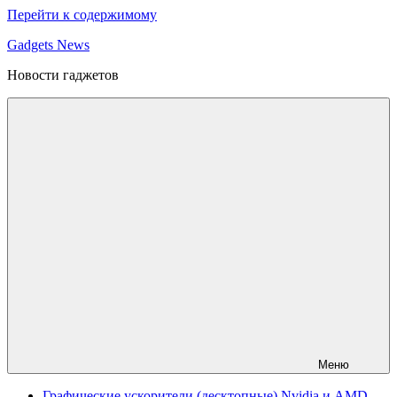
Перейти к содержимому
Gadgets News
Новости гаджетов
Меню
Графические ускорители (десктопные) Nvidia и AMD