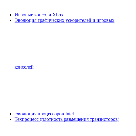
Игровые консоли Xbox
Эволюция графических ускорителей и игровых
консолей
Эволюция процессоров Intel
Техпроцесс (плотность размещения транзисторов)