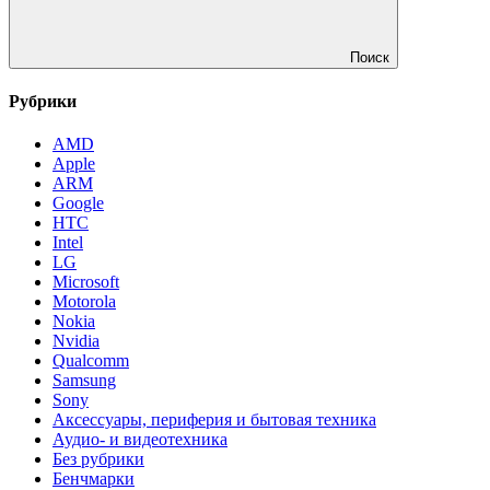
Поиск
Рубрики
AMD
Apple
ARM
Google
HTC
Intel
LG
Microsoft
Motorola
Nokia
Nvidia
Qualcomm
Samsung
Sony
Аксессуары, периферия и бытовая техника
Аудио- и видеотехника
Без рубрики
Бенчмарки