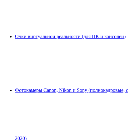
Очки виртуальной реальности (для ПК и консолей)
Фотокамеры Canon, Nikon и Sony (полнокадровые, с
2020)