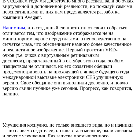
В уходящем году мы достаточно много рассказывали об очках
виртуальной и дополненной реальности, но пожалуй самыми
перспективными из них нам представляется разработка
компании Avegant.
Напомним
, что созданный ею прототип от своих собратьев
отличается тем, что изображение отображается не на
миниатюрном экране перед глазами, а непосредственно на
сетчатке глаза, что обеспечивает намного более качественное
и реалистичное изображение. Первый прототип VRD-
очков (т.е. очков с виртуальным ретинальным
дисплеем), представленный в октябре этого года, особым
изяществом не отличался, но его создатели обещали
продемонстрировать на проходящей в январе будущего года
международной выставке электроники CES улучшенную
версию. Свое обещание они выполнили досрочно, и новую
версию явили публике уже сегодня. Прогресс, как говорится,
налицо.
Улучшения коснулись не только внешнего вида, но и начинки
— по словам создателей, оптика стала меньше, были сделаны
и другие улучшения. Для запуска промышленного