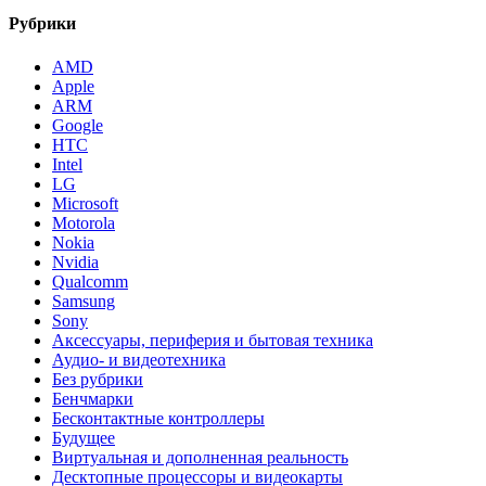
Рубрики
AMD
Apple
ARM
Google
HTC
Intel
LG
Microsoft
Motorola
Nokia
Nvidia
Qualcomm
Samsung
Sony
Аксессуары, периферия и бытовая техника
Аудио- и видеотехника
Без рубрики
Бенчмарки
Бесконтактные контроллеры
Будущее
Виртуальная и дополненная реальность
Десктопные процессоры и видеокарты