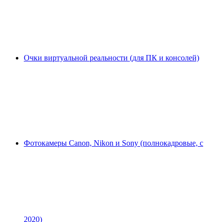
Очки виртуальной реальности (для ПК и консолей)
Фотокамеры Canon, Nikon и Sony (полнокадровые, с
2020)