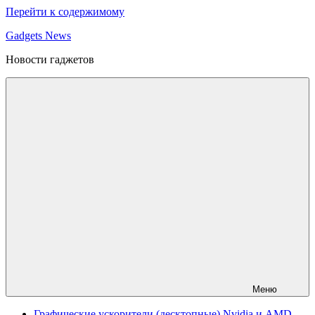
Перейти к содержимому
Gadgets News
Новости гаджетов
Меню
Графические ускорители (десктопные) Nvidia и AMD