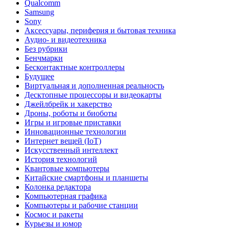
Qualcomm
Samsung
Sony
Аксессуары, периферия и бытовая техника
Аудио- и видеотехника
Без рубрики
Бенчмарки
Бесконтактные контроллеры
Будущее
Виртуальная и дополненная реальность
Десктопные процессоры и видеокарты
Джейлбрейк и хакерство
Дроны, роботы и биоботы
Игры и игровые приставки
Инновационные технологии
Интернет вещей (IoT)
Искусственный интеллект
История технологий
Квантовые компьютеры
Китайские смартфоны и планшеты
Колонка редактора
Компьютерная графика
Компьютеры и рабочие станции
Космос и ракеты
Курьезы и юмор