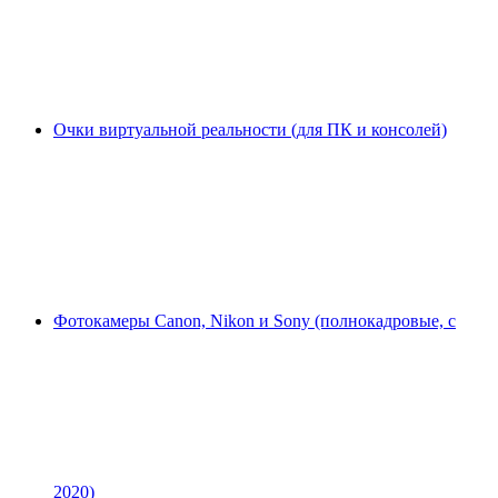
Очки виртуальной реальности (для ПК и консолей)
Фотокамеры Canon, Nikon и Sony (полнокадровые, с
2020)