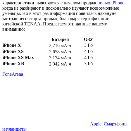
характеристики выясняются с началом продаж
новых iPhone
,
когда из разбирают и досконально изучают всевозможные
умельцы. Но в этот раз информация появилась накануне
завтрашнего старта продаж, благодаря сертификации
китайской TENAA. Предлагаем эти данные вашему
вниманию:
Батарея
ОЗУ
iPhone X
3 Гб
2,716 мА⋅ч
iPhone XS
4 Гб
2,658 мА⋅ч
iPhone XS Max
4 Гб
3,174 мА⋅ч
iPhone XR
3 Гб
2,942 мА⋅ч
FoneArena
Apple
,
Смартфоны
и планшеты