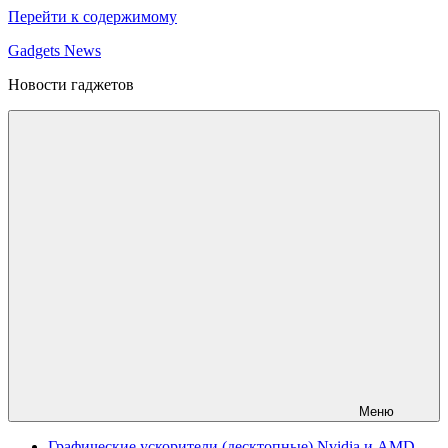
Перейти к содержимому
Gadgets News
Новости гаджетов
Меню
Графические ускорители (десктопные) Nvidia и AMD