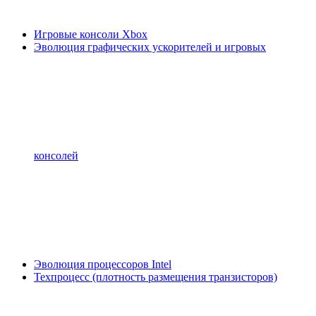
Игровые консоли Xbox
Эволюция графических ускорителей и игровых
консолей
Эволюция процессоров Intel
Техпроцесс (плотность размещения транзисторов)