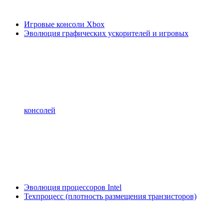
Игровые консоли Xbox
Эволюция графических ускорителей и игровых
консолей
Эволюция процессоров Intel
Техпроцесс (плотность размещения транзисторов)