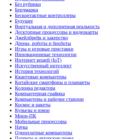
Без рубрики
Бенчмарки
Бесконтактные контроллеры
Будущее
Виртуальная и дополненная реальность
Десктопные процессоры и видеокарты
Джейлбрейк и хакерство
Дроны, роботы и биоботы
Игры и игровые приставки
Инновационные технологии
Интернет вещей (IoT)
Искусственный интеллект
История технологий
Квантовые компьютеры
Китайские смартфоны и планшеты
Колонка редактора
Компьютерная графика
Компьютеры и рабочие станции
Космос и ракеты
Курьезы и юмор
Мини-ПК
Мобильные процессоры
Наука
Одноплатные компьютеры
Патенты и авторские права