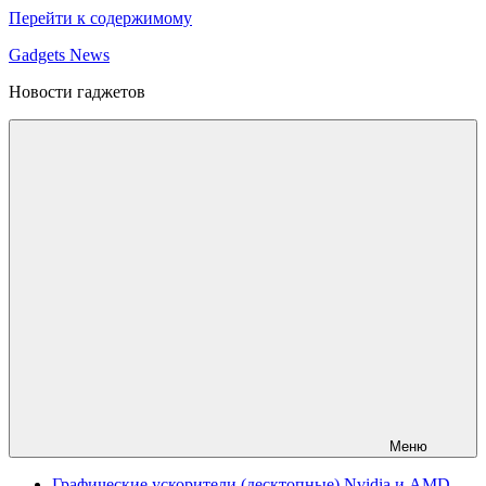
Перейти к содержимому
Gadgets News
Новости гаджетов
Меню
Графические ускорители (десктопные) Nvidia и AMD