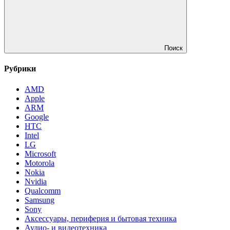
Поиск
Рубрики
AMD
Apple
ARM
Google
HTC
Intel
LG
Microsoft
Motorola
Nokia
Nvidia
Qualcomm
Samsung
Sony
Аксессуары, периферия и бытовая техника
Аудио- и видеотехника