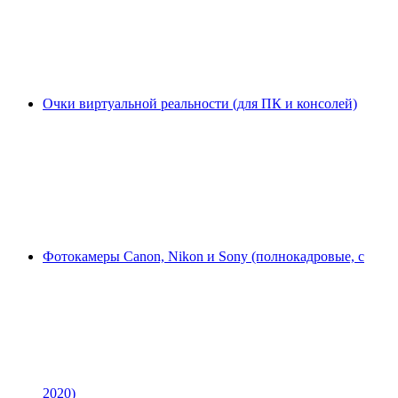
Очки виртуальной реальности (для ПК и консолей)
Фотокамеры Canon, Nikon и Sony (полнокадровые, с
2020)