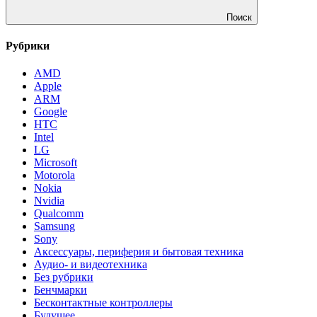
Поиск
Рубрики
AMD
Apple
ARM
Google
HTC
Intel
LG
Microsoft
Motorola
Nokia
Nvidia
Qualcomm
Samsung
Sony
Аксессуары, периферия и бытовая техника
Аудио- и видеотехника
Без рубрики
Бенчмарки
Бесконтактные контроллеры
Будущее