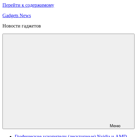
Перейти к содержимому
Gadgets News
Новости гаджетов
Меню
Графические ускорители (десктопные) Nvidia и AMD