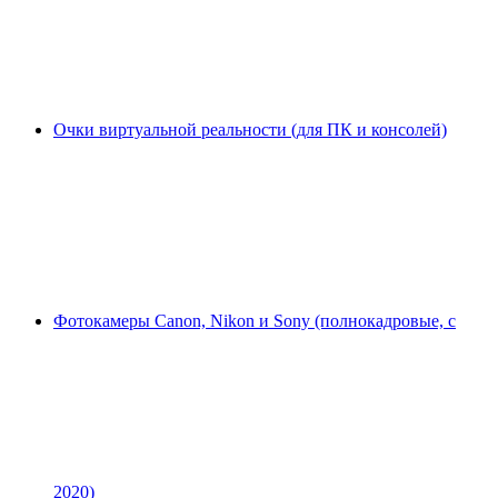
Очки виртуальной реальности (для ПК и консолей)
Фотокамеры Canon, Nikon и Sony (полнокадровые, с
2020)