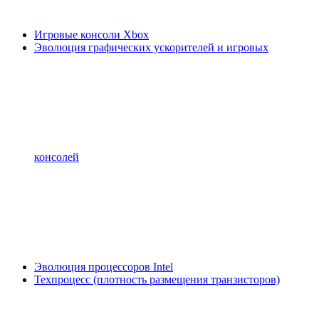
Игровые консоли Xbox
Эволюция графических ускорителей и игровых
консолей
Эволюция процессоров Intel
Техпроцесс (плотность размещения транзисторов)