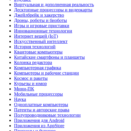
Виртуальная и дополненная реальность
Десктопные процессоры и видеокарты
Джейлбрейк и хакерство
Дроны, роботы и биоботы
Игры и игровые приставки
Инновационные технологии
Интернет вещей (IoT)
Искусственный интеллект
История технологий
Квантовые компьютеры
Китайские смартфоны и планшеты
Колонка редактора
Компьютерная графика
Компьютеры и рабочие станции
Космос и ракеты
Курьезы и юмор
Мини-ПК
Мобильные процессоры
Наука
Одноплатные компьютеры
Патенты и авторские права
Полупроводниковые технологии
Приложения для Android
Приложения из AppStore
Прогнозы и будущее