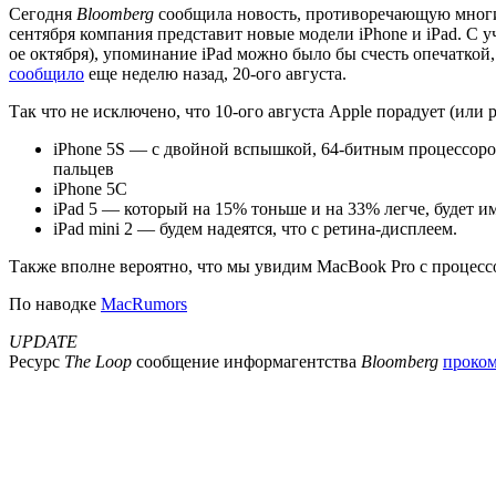
Сегодня
Bloomberg
сообщила новость, противоречающую мног
сентября компания представит новые модели iPhone и iPad. С уч
ое октября), упоминание iPad можно было бы счесть опечаткой
сообщило
еще неделю назад, 20-ого августа.
Так что не исключено, что 10-ого августа Apple порадует (или
iPhone 5S — с двойной вспышкой, 64-битным процессором
пальцев
iPhone 5C
iPad 5 — который на 15% тоньше и на 33% легче, будет им
iPad mini 2 — будем надеятся, что с ретина-дисплеем.
Также вполне вероятно, что мы увидим MacBook Pro с процес
По наводке
MacRumors
UPDATE
Ресурс
The Loop
сообщение информагентства
Bloomberg
проко