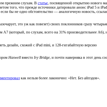
им прежним слухам. В
статье
, посвященной открытию нового мага
етом того, что прежде источники датировали анонс iPad 5 и iPad
, если бы не одно обстоятельство — аналогичную новость, ссыла
 разочарует, это уж как повезет) своих поклонников сразу четыр
 A7 (который, по слухам, всего на 31% производительнее A6),
еть дизайн, схожий с iPad mini, и 128-гигабайтную версию
сором
Haswell
вместо
Ivy Bridge
, и почти наверняка в этот день с
мментировал
как нельзя более лаконично: «Нет. Без айпэдов».