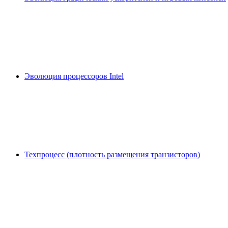
Эволюция процессоров Intel
Техпроцесс (плотность размещения транзисторов)