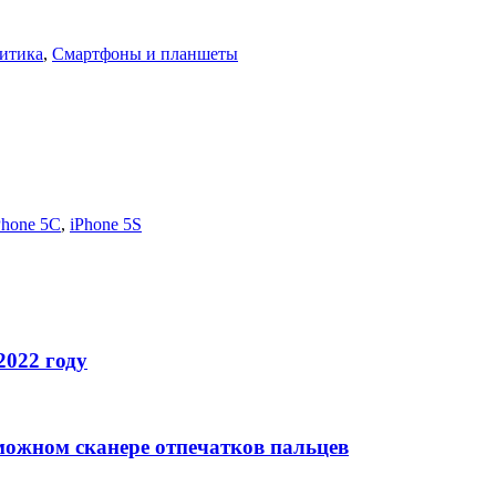
литика
,
Смартфоны и планшеты
Phone 5C
,
iPhone 5S
2022 году
можном сканере отпечатков пальцев