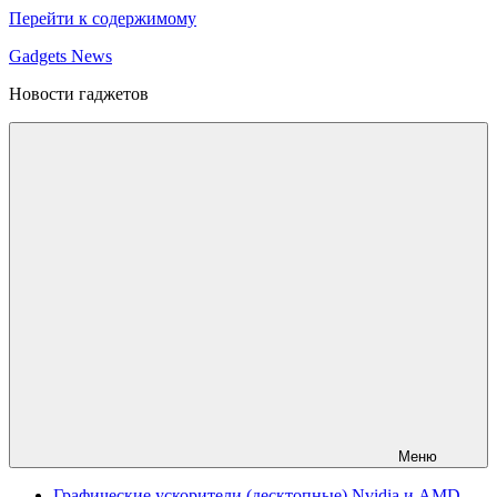
Перейти к содержимому
Gadgets News
Новости гаджетов
Меню
Графические ускорители (десктопные) Nvidia и AMD