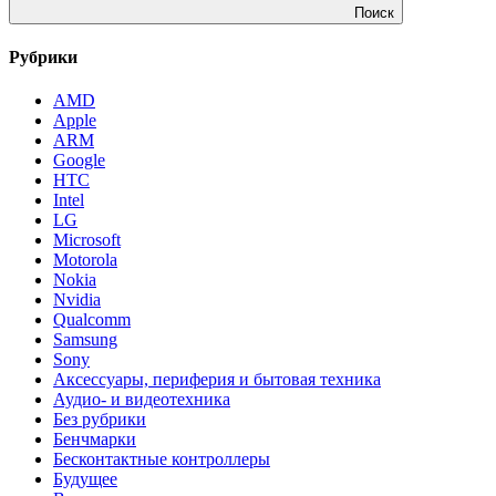
Поиск
Рубрики
AMD
Apple
ARM
Google
HTC
Intel
LG
Microsoft
Motorola
Nokia
Nvidia
Qualcomm
Samsung
Sony
Аксессуары, периферия и бытовая техника
Аудио- и видеотехника
Без рубрики
Бенчмарки
Бесконтактные контроллеры
Будущее