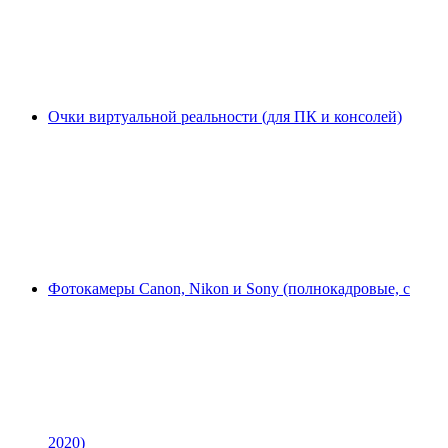
Очки виртуальной реальности (для ПК и консолей)
Фотокамеры Canon, Nikon и Sony (полнокадровые, с
2020)