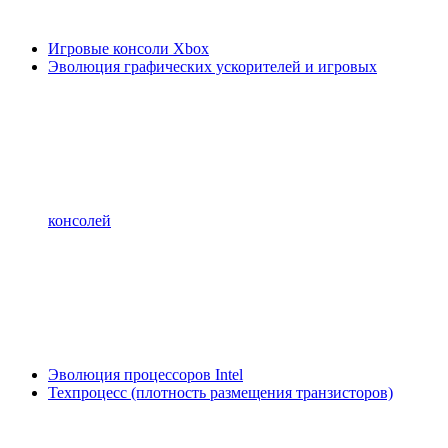
Игровые консоли Xbox
Эволюция графических ускорителей и игровых
консолей
Эволюция процессоров Intel
Техпроцесс (плотность размещения транзисторов)