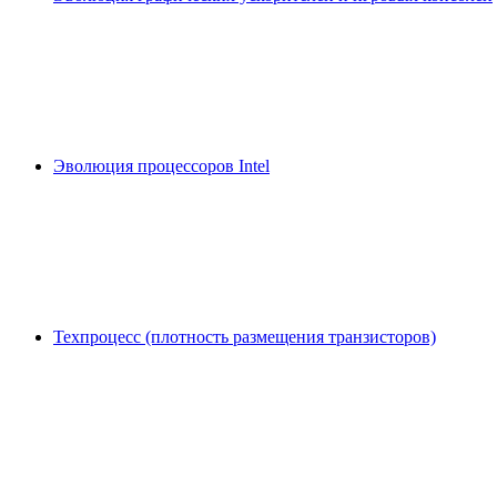
Эволюция процессоров Intel
Техпроцесс (плотность размещения транзисторов)