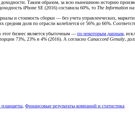
е доходности. Таким образом, за всю нынешнюю историю произво
оходность iPhone SE (2016) составила 60%, то
The Information
на
ериалы и стоимость сборки — без учета управленческих, маркет
 средняя доля по отрасли колеблется от 56% до 66%. Соответст
в этот бизнес является убыточным —
по некоторым данным
, иск
порции 73%, 23% и 4% (2016). А согласно
Canaccord Genuity
, до
 планшеты
,
Финансовые результаты компаний и статистика