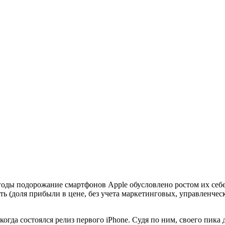
годы подорожание смартфонов Apple обусловлено ростом их себ
ь (доля прибыли в цене, без учета маркетинговых, управленчески
огда состоялся релиз первого iPhone. Судя по ним, своего пика 