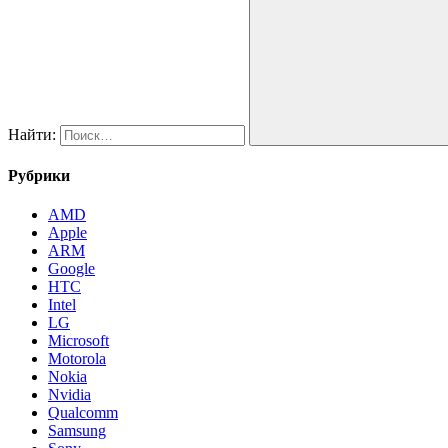
Найти:
Рубрики
AMD
Apple
ARM
Google
HTC
Intel
LG
Microsoft
Motorola
Nokia
Nvidia
Qualcomm
Samsung