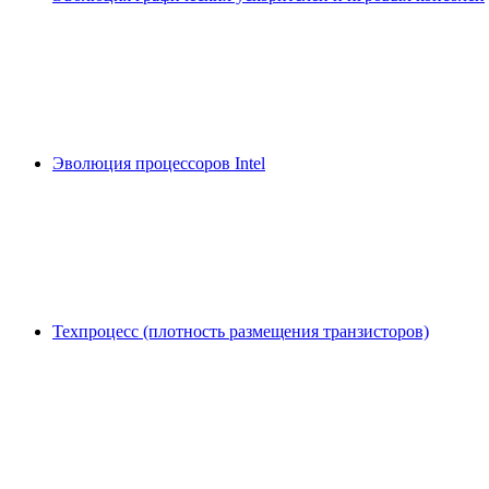
Эволюция процессоров Intel
Техпроцесс (плотность размещения транзисторов)