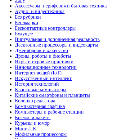
Sony
Аксессуары, периферия и бытовая техника
Аудио- и видеотехника
Без рубрики
Бенчмарки
Бесконтактные контроллеры
Будущее
Виртуальная и дополненная реальность
Десктопные процессоры и видеокарты
Джейлбрейк и хакерство
Дроны, роботы и биоботы
Игры и игровые приставки
Инновационные технологии
Интернет вещей (IoT)
Искусственный интеллект
История технологий
Квантовые компьютеры
Китайские смартфоны и планшеты
Колонка редактора
Компьютерная графика
Компьютеры и рабочие станции
Космос и ракеты
Курьезы и юмор
Мини-ПК
Мобильные процессоры