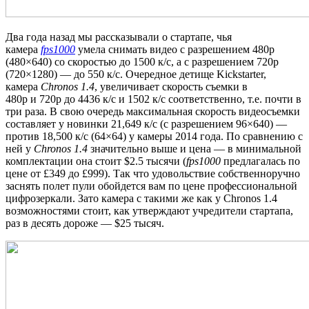
Два года назад мы рассказывали о стартапе, чья
камера
fps1000
умела снимать видео с разрешением 480p
(480×640) со скоростью до 1500 к/с, а с разрешением 720p
(720×1280) — до 550 к/с. Очередное детище Kickstarter,
камера
Chronos 1.4
, увеличивает скорость съемки в
480p и 720p до 4436 к/с и 1502 к/с соответственно, т.е. почти в
три раза. В свою очередь максимальная скорость видеосъемки
составляет у новинки 21,649 к/с (с разрешением 96×640) —
против 18,500 к/с (64×64) у камеры 2014 года. По сравнению с
ней у
Chronos 1.4
значительно выше и цена — в минимальной
комплектации она стоит $2.5 тысячи (
fps1000
предлагалась по
цене от £349 до £999). Так что удовольствие собственноручно
заснять полет пули обойдется вам по цене профессиональной
цифрозеркали. Зато камера с такими же как у Chronos 1.4
возможностями стоит, как утверждают учредители стартапа,
раз в десять дороже — $25 тысяч.