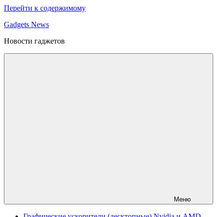
Перейти к содержимому
Gadgets News
Новости гаджетов
Меню
Графические ускорители (десктопные) Nvidia и AMD