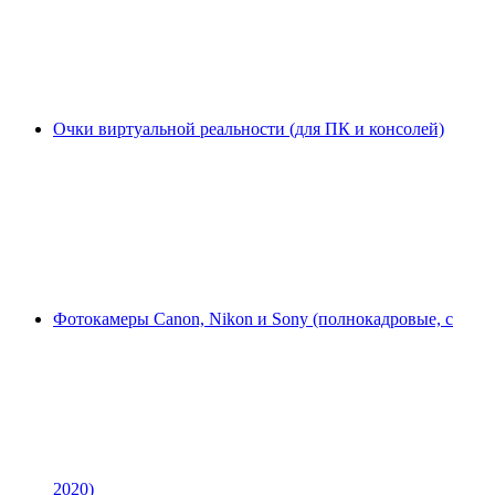
Очки виртуальной реальности (для ПК и консолей)
Фотокамеры Canon, Nikon и Sony (полнокадровые, с
2020)