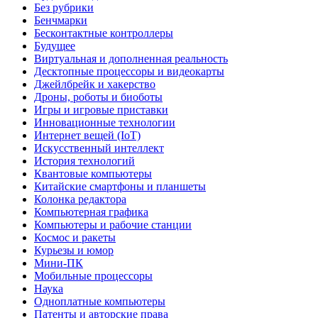
Без рубрики
Бенчмарки
Бесконтактные контроллеры
Будущее
Виртуальная и дополненная реальность
Десктопные процессоры и видеокарты
Джейлбрейк и хакерство
Дроны, роботы и биоботы
Игры и игровые приставки
Инновационные технологии
Интернет вещей (IoT)
Искусственный интеллект
История технологий
Квантовые компьютеры
Китайские смартфоны и планшеты
Колонка редактора
Компьютерная графика
Компьютеры и рабочие станции
Космос и ракеты
Курьезы и юмор
Мини-ПК
Мобильные процессоры
Наука
Одноплатные компьютеры
Патенты и авторские права