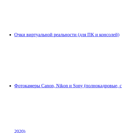
Очки виртуальной реальности (для ПК и консолей)
Фотокамеры Canon, Nikon и Sony (полнокадровые, с
2020)