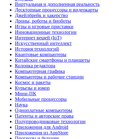
Виртуальная и дополненная реальность
Десктопные процессоры и видеокарты
Джейлбрейк и хакерство
Дроны, роботы и биоботы
Игры и игровые приставки
Инновационные технологии
Интернет вещей (IoT)
Искусственный интеллект
История технологий
Квантовые компьютеры
Китайские смартфоны и планшеты
Колонка редактора
Компьютерная графика
Компьютеры и рабочие станции
Космос и ракеты
Курьезы и юмор
Мини-ПК
Мобильные процессоры
Наука
Одноплатные компьютеры
Патенты и авторские права
Полупроводниковые технологии
Приложения для Android
Приложения из AppStore
Прогнозы и будущее