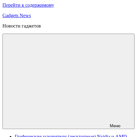
Перейти к содержимому
Gadgets News
Новости гаджетов
Меню
Графические ускорители (десктопные) Nvidia и AMD