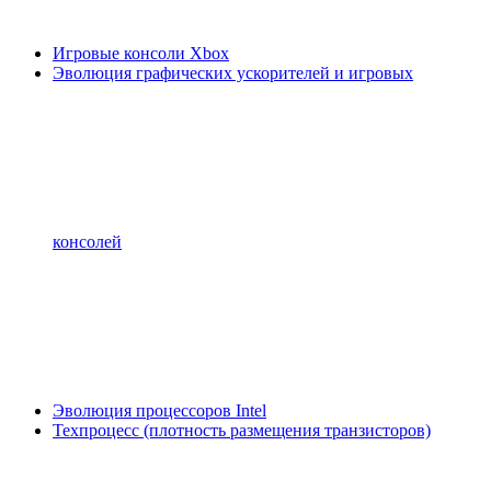
Игровые консоли Xbox
Эволюция графических ускорителей и игровых
консолей
Эволюция процессоров Intel
Техпроцесс (плотность размещения транзисторов)