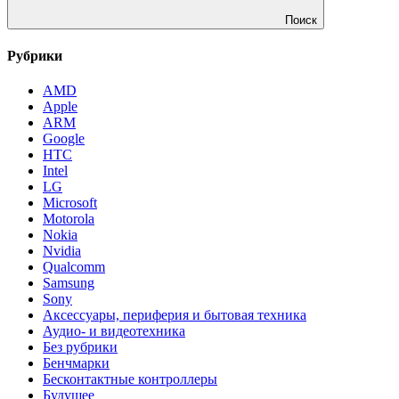
Поиск
Рубрики
AMD
Apple
ARM
Google
HTC
Intel
LG
Microsoft
Motorola
Nokia
Nvidia
Qualcomm
Samsung
Sony
Аксессуары, периферия и бытовая техника
Аудио- и видеотехника
Без рубрики
Бенчмарки
Бесконтактные контроллеры
Будущее