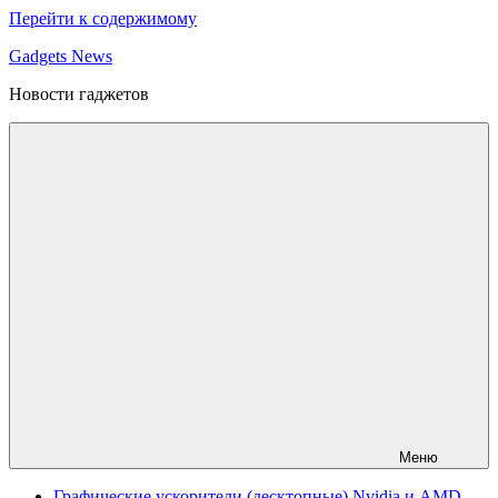
Перейти к содержимому
Gadgets News
Новости гаджетов
Меню
Графические ускорители (десктопные) Nvidia и AMD