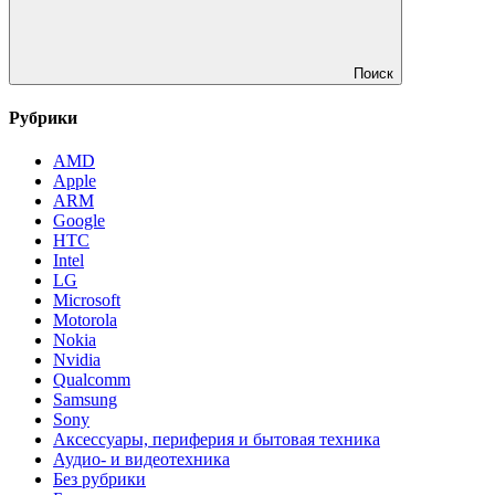
Поиск
Рубрики
AMD
Apple
ARM
Google
HTC
Intel
LG
Microsoft
Motorola
Nokia
Nvidia
Qualcomm
Samsung
Sony
Аксессуары, периферия и бытовая техника
Аудио- и видеотехника
Без рубрики