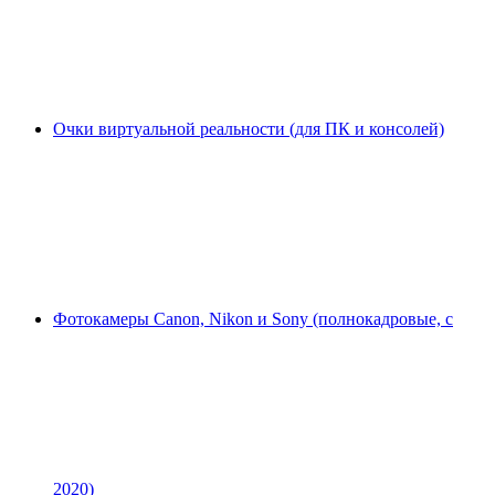
Очки виртуальной реальности (для ПК и консолей)
Фотокамеры Canon, Nikon и Sony (полнокадровые, с
2020)