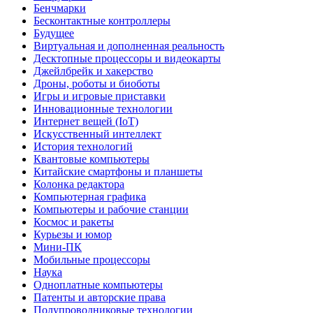
Бенчмарки
Бесконтактные контроллеры
Будущее
Виртуальная и дополненная реальность
Десктопные процессоры и видеокарты
Джейлбрейк и хакерство
Дроны, роботы и биоботы
Игры и игровые приставки
Инновационные технологии
Интернет вещей (IoT)
Искусственный интеллект
История технологий
Квантовые компьютеры
Китайские смартфоны и планшеты
Колонка редактора
Компьютерная графика
Компьютеры и рабочие станции
Космос и ракеты
Курьезы и юмор
Мини-ПК
Мобильные процессоры
Наука
Одноплатные компьютеры
Патенты и авторские права
Полупроводниковые технологии