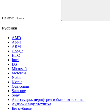
Найти:
Рубрики
AMD
Apple
ARM
Google
HTC
Intel
LG
Microsoft
Motorola
Nokia
Nvidia
Qualcomm
Samsung
Sony
Аксессуары, периферия и бытовая техника
Аудио- и видеотехника
Без рубрики