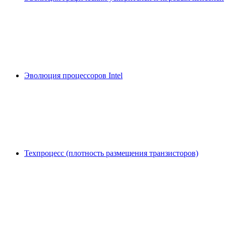
Эволюция процессоров Intel
Техпроцесс (плотность размещения транзисторов)