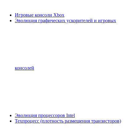
Игровые консоли Xbox
Эволюция графических ускорителей и игровых
консолей
Эволюция процессоров Intel
Техпроцесс (плотность размещения транзисторов)