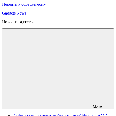
Перейти к содержимому
Gadgets News
Новости гаджетов
Меню
Графические ускорители (десктопные) Nvidia и AMD