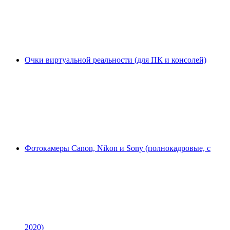
Очки виртуальной реальности (для ПК и консолей)
Фотокамеры Canon, Nikon и Sony (полнокадровые, с
2020)