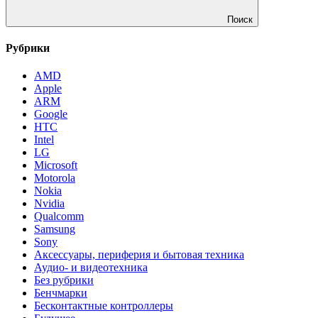
Поиск
Рубрики
AMD
Apple
ARM
Google
HTC
Intel
LG
Microsoft
Motorola
Nokia
Nvidia
Qualcomm
Samsung
Sony
Аксессуары, периферия и бытовая техника
Аудио- и видеотехника
Без рубрики
Бенчмарки
Бесконтактные контроллеры