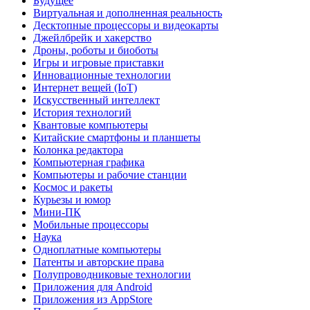
Будущее
Виртуальная и дополненная реальность
Десктопные процессоры и видеокарты
Джейлбрейк и хакерство
Дроны, роботы и биоботы
Игры и игровые приставки
Инновационные технологии
Интернет вещей (IoT)
Искусственный интеллект
История технологий
Квантовые компьютеры
Китайские смартфоны и планшеты
Колонка редактора
Компьютерная графика
Компьютеры и рабочие станции
Космос и ракеты
Курьезы и юмор
Мини-ПК
Мобильные процессоры
Наука
Одноплатные компьютеры
Патенты и авторские права
Полупроводниковые технологии
Приложения для Android
Приложения из AppStore