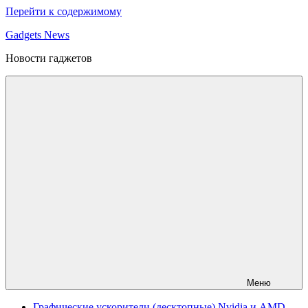
Перейти к содержимому
Gadgets News
Новости гаджетов
Меню
Графические ускорители (десктопные) Nvidia и AMD