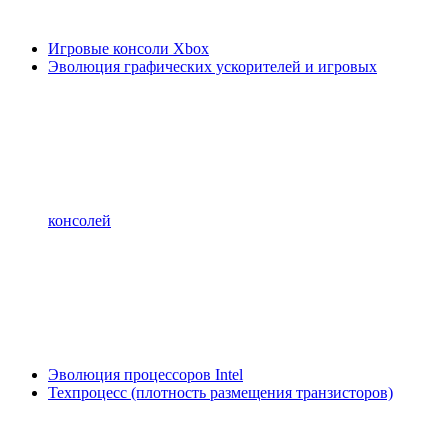
Игровые консоли Xbox
Эволюция графических ускорителей и игровых
консолей
Эволюция процессоров Intel
Техпроцесс (плотность размещения транзисторов)