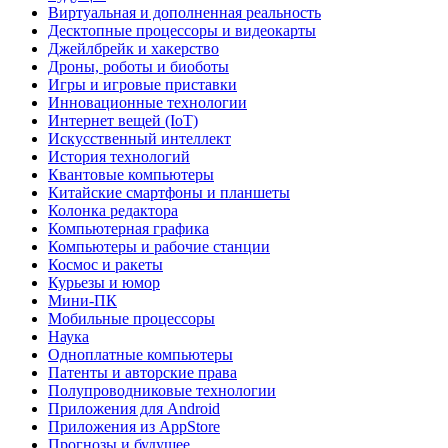
Виртуальная и дополненная реальность
Десктопные процессоры и видеокарты
Джейлбрейк и хакерство
Дроны, роботы и биоботы
Игры и игровые приставки
Инновационные технологии
Интернет вещей (IoT)
Искусственный интеллект
История технологий
Квантовые компьютеры
Китайские смартфоны и планшеты
Колонка редактора
Компьютерная графика
Компьютеры и рабочие станции
Космос и ракеты
Курьезы и юмор
Мини-ПК
Мобильные процессоры
Наука
Одноплатные компьютеры
Патенты и авторские права
Полупроводниковые технологии
Приложения для Android
Приложения из AppStore
Прогнозы и будущее