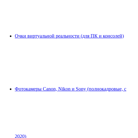
Очки виртуальной реальности (для ПК и консолей)
Фотокамеры Canon, Nikon и Sony (полнокадровые, с
2020)