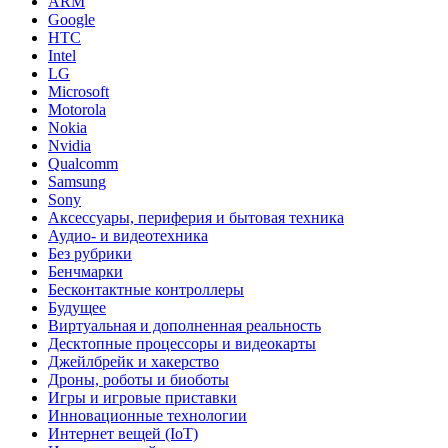
ARM
Google
HTC
Intel
LG
Microsoft
Motorola
Nokia
Nvidia
Qualcomm
Samsung
Sony
Аксессуары, периферия и бытовая техника
Аудио- и видеотехника
Без рубрики
Бенчмарки
Бесконтактные контроллеры
Будущее
Виртуальная и дополненная реальность
Десктопные процессоры и видеокарты
Джейлбрейк и хакерство
Дроны, роботы и биоботы
Игры и игровые приставки
Инновационные технологии
Интернет вещей (IoT)