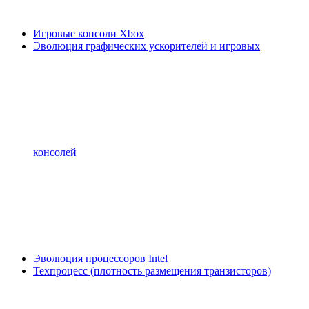
Игровые консоли Xbox
Эволюция графических ускорителей и игровых
консолей
Эволюция процессоров Intel
Техпроцесс (плотность размещения транзисторов)