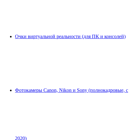
Очки виртуальной реальности (для ПК и консолей)
Фотокамеры Canon, Nikon и Sony (полнокадровые, с
2020)