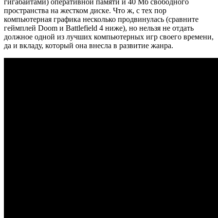
гигабайтами) оперативной памяти и 40 Мб свободного
пространства на жестком диске. Что ж, с тех пор
компьютерная графика несколько продвинулась (сравните
геймплей Doom и Battlefield 4 ниже), но нельзя не отдать
должное одной из лучших компьютерных игр своего времени,
да и вкладу, который она внесла в развитие жанра.