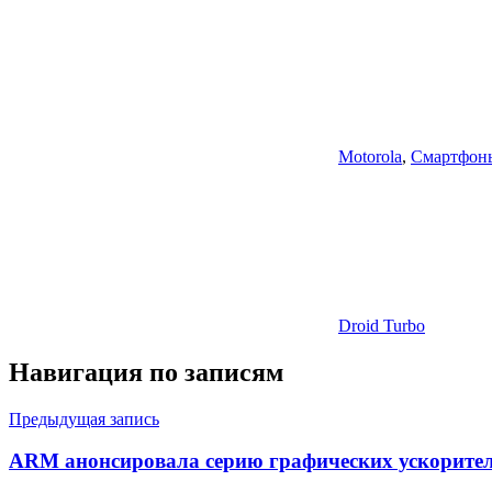
Motorola
,
Смартфон
Droid Turbo
Навигация по записям
Предыдущая запись
ARM анонсировала серию графических ускорител