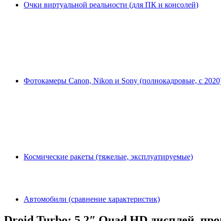
Очки виртуальной реальности (для ПК и консолей)
Фотокамеры Canon, Nikon и Sony (полнокадровые, с 2020
Космические ракеты (тяжелые, эксплуатируемые)
Автомобили (сравнение характеристик)
Droid Turbo: 5.2″ Quad HD дисплей, про