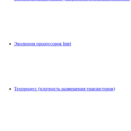
Эволюция процессоров Intel
Техпроцесс (плотность размещения транзисторов)