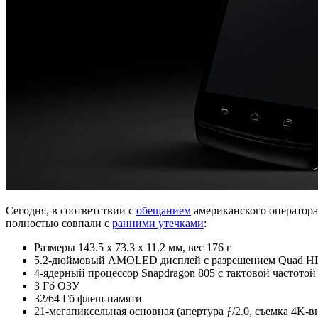
Сегодня, в соответствии с
обещанием
американского оператора
полностью совпали с
ранними утечками
:
Размеры 143.5 x 73.3 x 11.2 мм, вес 176 г
5.2-дюймовый AMOLED дисплей с разрешением Quad HD (56
4-ядерный процессор Snapdragon 805 с тактовой частотой
3 Гб ОЗУ
32/64 Гб флеш-памяти
21-мегапиксельная основная (апертура ƒ/2.0, съемка 4K-в