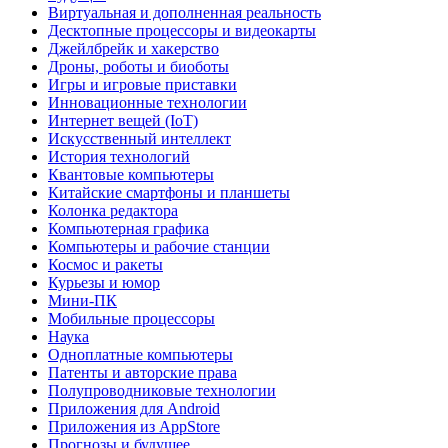
Виртуальная и дополненная реальность
Десктопные процессоры и видеокарты
Джейлбрейк и хакерство
Дроны, роботы и биоботы
Игры и игровые приставки
Инновационные технологии
Интернет вещей (IoT)
Искусственный интеллект
История технологий
Квантовые компьютеры
Китайские смартфоны и планшеты
Колонка редактора
Компьютерная графика
Компьютеры и рабочие станции
Космос и ракеты
Курьезы и юмор
Мини-ПК
Мобильные процессоры
Наука
Одноплатные компьютеры
Патенты и авторские права
Полупроводниковые технологии
Приложения для Android
Приложения из AppStore
Прогнозы и будущее