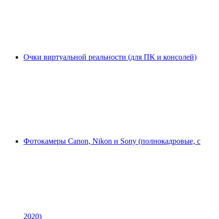
Очки виртуальной реальности (для ПК и консолей)
Фотокамеры Canon, Nikon и Sony (полнокадровые, с
2020)