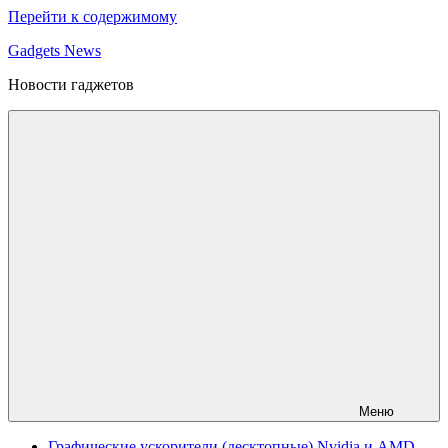
Перейти к содержимому
Gadgets News
Новости гаджетов
Меню
Графические ускорители (десктопные) Nvidia и AMD