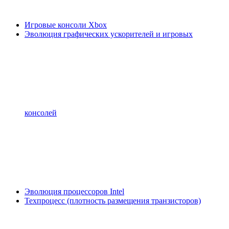
Игровые консоли Xbox
Эволюция графических ускорителей и игровых
консолей
Эволюция процессоров Intel
Техпроцесс (плотность размещения транзисторов)