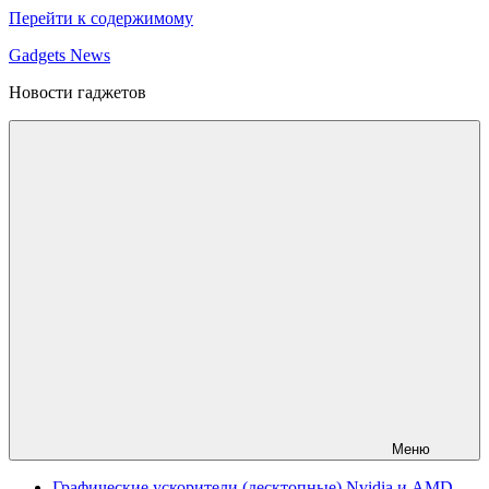
Перейти к содержимому
Gadgets News
Новости гаджетов
Меню
Графические ускорители (десктопные) Nvidia и AMD