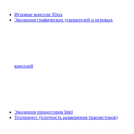
Игровые консоли Xbox
Эволюция графических ускорителей и игровых
консолей
Эволюция процессоров Intel
Техпроцесс (плотность размещения транзисторов)