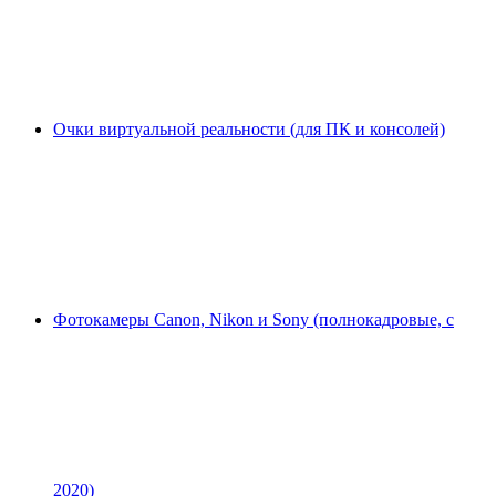
Очки виртуальной реальности (для ПК и консолей)
Фотокамеры Canon, Nikon и Sony (полнокадровые, с
2020)