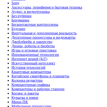
Sony
Аксессуары, периферия и бытовая техника
Аудио- и видеотехника
Без рубрики
Бенчмарки
Бесконтактные контроллеры
Будущее
Виртуальная и дополненная реальность
Десктопные процессоры и видеокарты
Джейлбрейк и хакерство
Дроны, роботы и биоботы
Игры и игровые приставки
Инновационные технологии
Интернет вещей (IoT)
Искусственный интеллект
История технологий
Квантовые компьютеры
Китайские смартфоны и планшеты
Колонка редактора
Компьютерная графика
Компьютеры и рабочие станции
Космос и ракеты
Курьезы и юмор
Мини-ПК
Мобильные процессоры