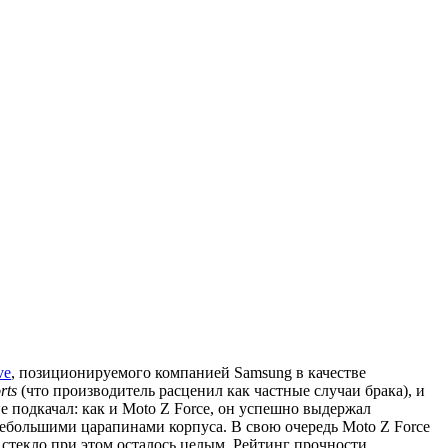
ve
, позиционируемого компанией Samsung в качестве
rts
(что производитель расценил как частные случаи брака), и
 не подкачал: как и Moto Z Force, он успешно выдержал
небольшими царапинами корпуса. В свою очередь Moto Z Force
 стекло при этом осталось целым. Рейтинг прочности,