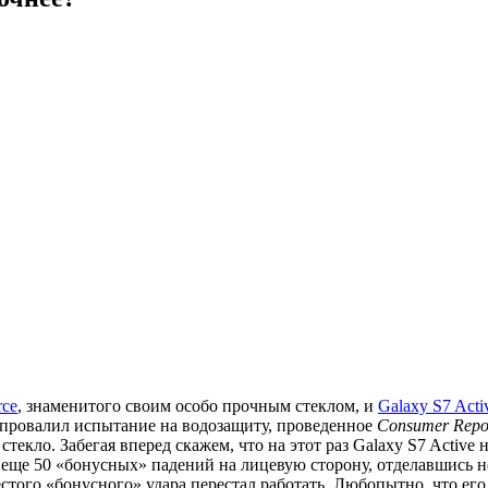
rce
, знаменитого своим особо прочным стеклом, и
Galaxy S7 Acti
 провалил испытание на водозащиту, проведенное
Consumer Repo
стекло. Забегая вперед скажем, что на этот раз Galaxy S7 Active
и еще 50 «бонусных» падений на лицевую сторону, отделавшись 
того «бонусного» удара перестал работать. Любопытно, что его