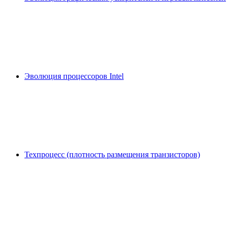
Эволюция процессоров Intel
Техпроцесс (плотность размещения транзисторов)