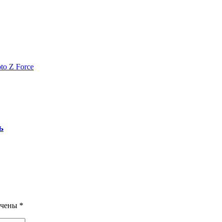
to Z Force
ь
ечены
*