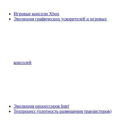
Игровые консоли Xbox
Эволюция графических ускорителей и игровых
консолей
Эволюция процессоров Intel
Техпроцесс (плотность размещения транзисторов)