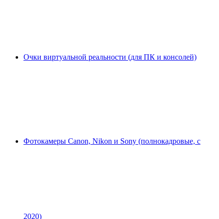
Очки виртуальной реальности (для ПК и консолей)
Фотокамеры Canon, Nikon и Sony (полнокадровые, с
2020)