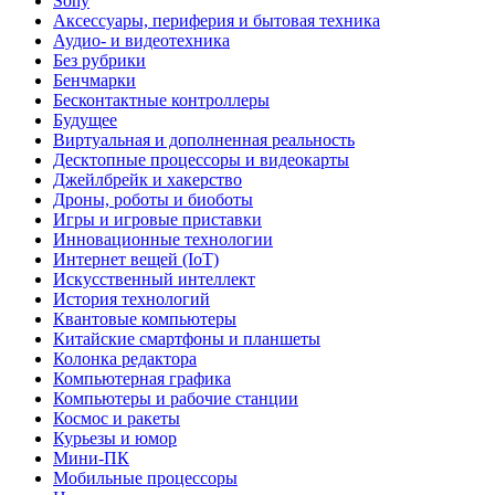
Sony
Аксессуары, периферия и бытовая техника
Аудио- и видеотехника
Без рубрики
Бенчмарки
Бесконтактные контроллеры
Будущее
Виртуальная и дополненная реальность
Десктопные процессоры и видеокарты
Джейлбрейк и хакерство
Дроны, роботы и биоботы
Игры и игровые приставки
Инновационные технологии
Интернет вещей (IoT)
Искусственный интеллект
История технологий
Квантовые компьютеры
Китайские смартфоны и планшеты
Колонка редактора
Компьютерная графика
Компьютеры и рабочие станции
Космос и ракеты
Курьезы и юмор
Мини-ПК
Мобильные процессоры