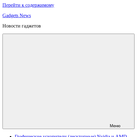
Перейти к содержимому
Gadgets News
Новости гаджетов
Меню
Графические ускорители (десктопные) Nvidia и AMD