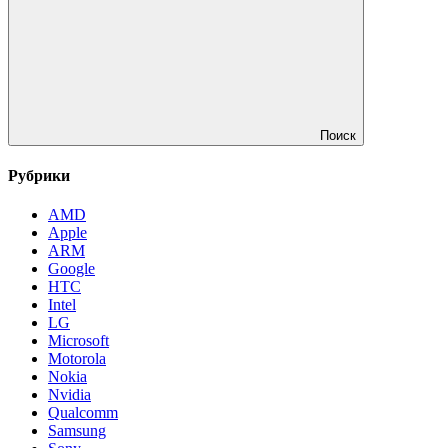
Поиск
Рубрики
AMD
Apple
ARM
Google
HTC
Intel
LG
Microsoft
Motorola
Nokia
Nvidia
Qualcomm
Samsung