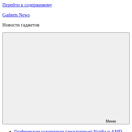
Перейти к содержимому
Gadgets News
Новости гаджетов
Меню
Графические ускорители (десктопные) Nvidia и AMD