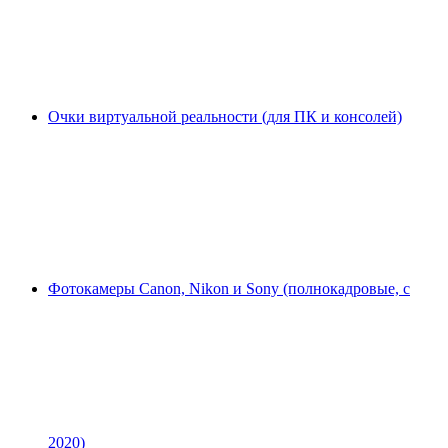
Очки виртуальной реальности (для ПК и консолей)
Фотокамеры Canon, Nikon и Sony (полнокадровые, с
2020)