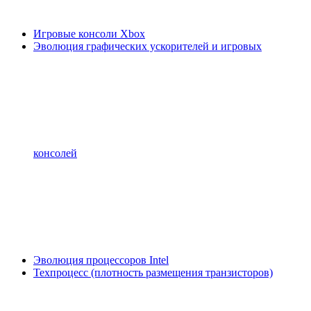
Игровые консоли Xbox
Эволюция графических ускорителей и игровых
консолей
Эволюция процессоров Intel
Техпроцесс (плотность размещения транзисторов)