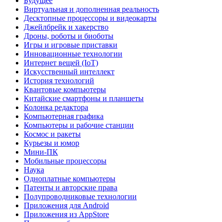
Будущее
Виртуальная и дополненная реальность
Десктопные процессоры и видеокарты
Джейлбрейк и хакерство
Дроны, роботы и биоботы
Игры и игровые приставки
Инновационные технологии
Интернет вещей (IoT)
Искусственный интеллект
История технологий
Квантовые компьютеры
Китайские смартфоны и планшеты
Колонка редактора
Компьютерная графика
Компьютеры и рабочие станции
Космос и ракеты
Курьезы и юмор
Мини-ПК
Мобильные процессоры
Наука
Одноплатные компьютеры
Патенты и авторские права
Полупроводниковые технологии
Приложения для Android
Приложения из AppStore