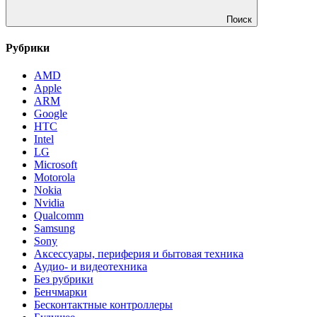
Поиск
Рубрики
AMD
Apple
ARM
Google
HTC
Intel
LG
Microsoft
Motorola
Nokia
Nvidia
Qualcomm
Samsung
Sony
Аксессуары, периферия и бытовая техника
Аудио- и видеотехника
Без рубрики
Бенчмарки
Бесконтактные контроллеры