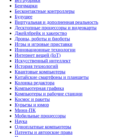
Без рубрики
Бенчмарки
Бесконтактные контроллеры
Будущее
Виртуальная и дополненная реальность
Десктопные процессоры и видеокарты
Джейлбрейк и хакерство
Дроны, роботы и биоботы
Игры и игровые приставки
Инновационные технологии
Интернет вещей (IoT)
Искусственный интеллект
История технологий
Квантовые компьютеры
Китайские смартфоны и планшеты
Колонка редактора
Компьютерная графика
Компьютеры и рабочие станции
Космос и ракеты
Курьезы и юмор
Мини-ПК
Мобильные процессоры
Наука
Одноплатные компьютеры
Патенты и авторские права