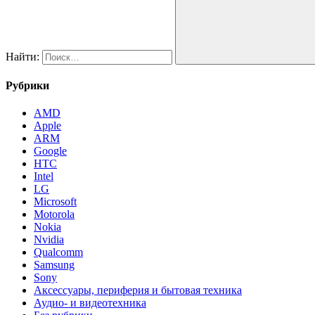
Найти:
Рубрики
AMD
Apple
ARM
Google
HTC
Intel
LG
Microsoft
Motorola
Nokia
Nvidia
Qualcomm
Samsung
Sony
Аксессуары, периферия и бытовая техника
Аудио- и видеотехника