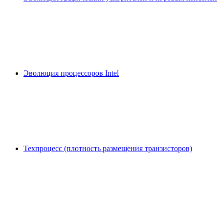
Эволюция процессоров Intel
Техпроцесс (плотность размещения транзисторов)