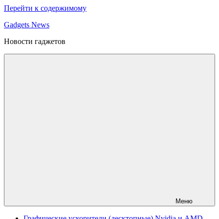
Перейти к содержимому
Gadgets News
Новости гаджетов
Меню
Графические ускорители (десктопные) Nvidia и AMD