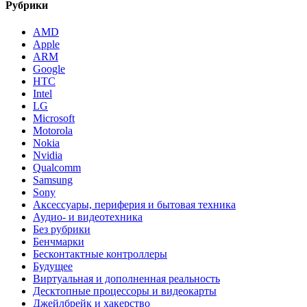
Рубрики
AMD
Apple
ARM
Google
HTC
Intel
LG
Microsoft
Motorola
Nokia
Nvidia
Qualcomm
Samsung
Sony
Аксессуары, периферия и бытовая техника
Аудио- и видеотехника
Без рубрики
Бенчмарки
Бесконтактные контроллеры
Будущее
Виртуальная и дополненная реальность
Десктопные процессоры и видеокарты
Джейлбрейк и хакерство