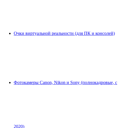
Очки виртуальной реальности (для ПК и консолей)
Фотокамеры Canon, Nikon и Sony (полнокадровые, с
2020)