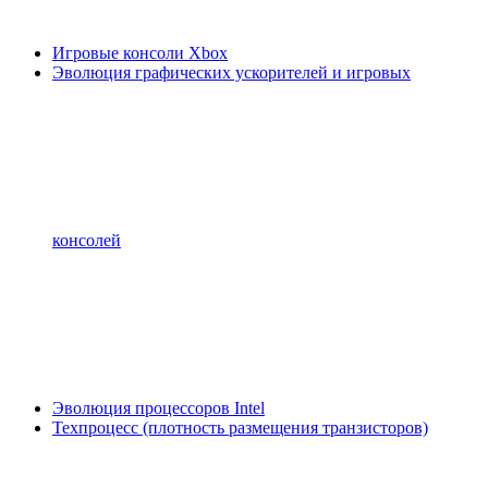
Игровые консоли Xbox
Эволюция графических ускорителей и игровых
консолей
Эволюция процессоров Intel
Техпроцесс (плотность размещения транзисторов)