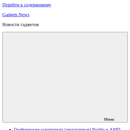
Перейти к содержимому
Gadgets News
Новости гаджетов
Меню
Графические ускорители (десктопные) Nvidia и AMD