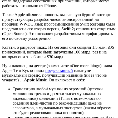
стала поддержка собственных приложений, которые могут
работать автономно от iPhone.
Также Apple объявила новость, вызвавшую бурный восторг
присутствующих разработчиков: анонсированный на
прошлой WWDC язык программирования Swift (сегодня была
представлена его вторая версия,
Swift 2
) становится открытым
(Open Source). Это позволит разработчикам модифицировать
его по своему усмотрению.
Кстати, о разработчиках. На сегодня они создали 1.5 млн. iOS-
приложений, которые были загружены 100 млрд. раз и на
которых они заработали $30 млрд.
Ну и наконец, на десерт (знаменитое «One more thing») глава
Apple Тим Кук оставил
предсказанный
накануне
музыкальный сервис, получивший название (ни за что не
угадаете) …
Apple Music
. Он включает в себя:
Трансляцию любой музыки из огромной (десятки
миллионов треков и десятки тысяч музыкальных
видеоклипов) коллекции iTunes с возможностью
создания плей-листов по рекомендациям даже не
алгоритмов, а музыкальных экспертов (каким образом
это будет реализовано пока непонятно);
Традиционное радио, вещающее круглосуточно из Нью-