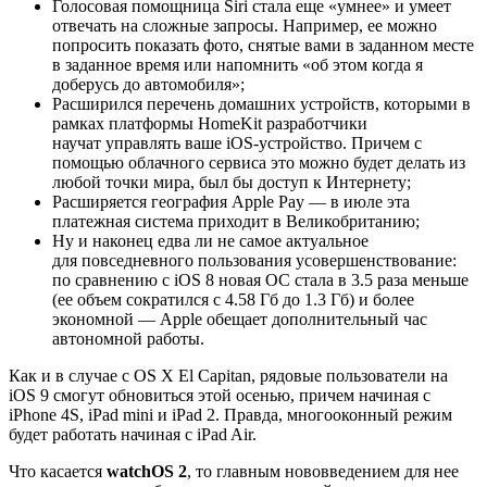
Голосовая помощница Siri стала еще «умнее» и умеет
отвечать на сложные запросы. Например, ее можно
попросить показать фото, снятые вами в заданном месте
в заданное время или напомнить «об этом когда я
доберусь до автомобиля»;
Расширился перечень домашних устройств, которыми в
рамках платформы HomeKit разработчики
научат управлять ваше iOS-устройство. Причем с
помощью облачного сервиса это можно будет делать из
любой точки мира, был бы доступ к Интернету;
Расширяется география Apple Pay — в июле эта
платежная система приходит в Великобританию;
Ну и наконец едва ли не самое актуальное
для повседневного пользования усовершенствование:
по сравнению с iOS 8 новая ОС стала в 3.5 раза меньше
(ее объем сократился с 4.58 Гб до 1.3 Гб) и более
экономной — Apple обещает дополнительный час
автономной работы.
Как и в случае с OS X El Capitan, рядовые пользователи на
iOS 9 смогут обновиться этой осенью, причем начиная с
iPhone 4S, iPad mini и iPad 2. Правда, многооконный режим
будет работать начиная с iPad Air.
Что касается
watchOS 2
, то главным нововведением для нее