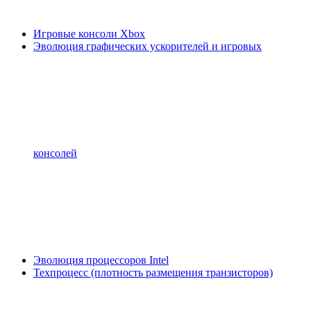
Игровые консоли Xbox
Эволюция графических ускорителей и игровых
консолей
Эволюция процессоров Intel
Техпроцесс (плотность размещения транзисторов)