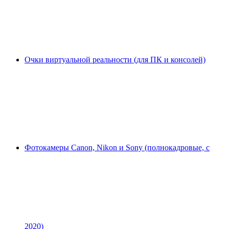
Очки виртуальной реальности (для ПК и консолей)
Фотокамеры Canon, Nikon и Sony (полнокадровые, с
2020)