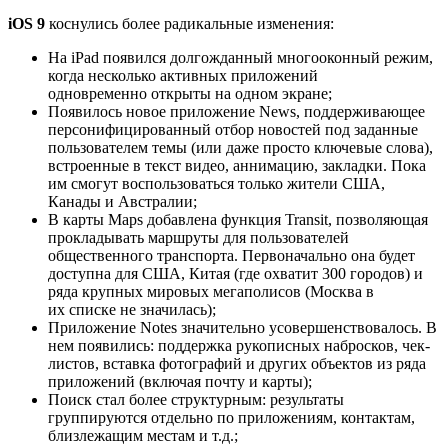
iOS 9
коснулись более радикальные изменения:
На iPad появился долгожданный многооконный режим,
когда несколько активных приложений
одновременно открыты на одном экране;
Появилось новое приложение News, поддерживающее
персонифицированный отбор новостей под заданные
пользователем темы (или даже просто ключевые слова),
встроенные в текст видео, аннимацию, закладки. Пока
им смогут воспользоваться только жители США,
Канады и Австралии;
В карты Maps добавлена функция Transit, позволяющая
прокладывать маршруты для пользователей
общественного транспорта. Первоначально она будет
доступна для США, Китая (где охватит 300 городов) и
ряда крупных мировых мегаполисов (Москва в
их списке не значилась);
Приложение Notes значительно усовершенствовалось. В
нем появились: поддержка рукописных набросков, чек-
листов, вставка фотографий и других объектов из ряда
приложений (включая почту и карты);
Поиск стал более структурным: результаты
группируются отдельно по приложениям, контактам,
близлежащим местам и т.д.;