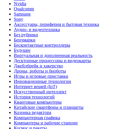
Nvidia
Qualcomm
Samsung
Sony
Аксессуары, периферия и бытовая техника
Аудио- и видеотехника
Без рубрики
Бенчмарки
Бесконтактные контроллеры
Будущее
Виртуальная и дополненная реальность
Десктопные процессоры и видеокарты
Джейлбрейк и хакерство
Дроны, роботы и биоботы
Игры и игровые приставки
Инновационные технологии
Интернет вещей (IoT)
Искусственный интеллект
История технологий
Квантовые компьютеры
Китайские смартфоны и планшеты
Колонка редактора
Компьютерная графика
Компьютеры и рабочие станции
Космос и ракеты